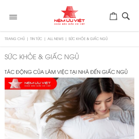
Toggle
navigation
TRANG CHỦ
TIN TỨC
ALL NEWS
SỨC KHỎE & GIẤC NGỦ
SỨC KHỎE & GIẤC NGỦ
TÁC ĐỘNG CỦA LÀM VIỆC TẠI NHÀ ĐẾN GIẤC NGỦ