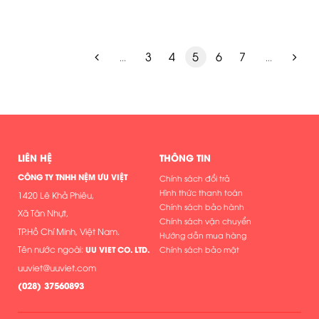
3
4
5
6
7
...
...
LIÊN HỆ
THÔNG TIN
CÔNG TY TNHH NỆM ƯU VIỆT
Chính sách đổi trả
Hình thức thanh toán
1420 Lê Khả Phiêu,
Chính sách bảo hành
Xã Tân Nhựt,
Chính sách vận chuyển
TP.Hồ Chí Minh, Việt Nam.
Hướng dẫn mua hàng
Tên nước ngoài:
UU VIET CO. LTD.
Chính sách bảo mật
uuviet@uuviet.com
(
028) 37560893