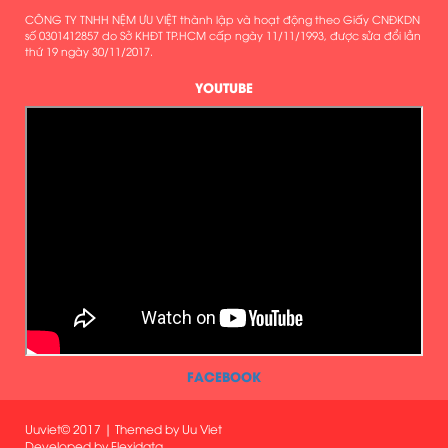
CÔNG TY TNHH NỆM ƯU VIỆT thành lập và hoạt động theo Giấy CNĐKDN
số 0301412857 do Sở KHĐT TP.HCM cấp ngày 11/11/1993, được sửa đổi lần
thứ 19 ngày 30/11/2017.
YOUTUBE
FACEBOOK
Uuviet© 2017 | Themed by Uu Viet
Developed by
Flexidata