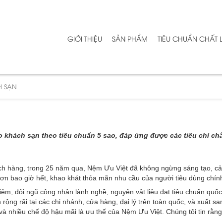
GIỚI THIỆU
SẢN PHẨM
TIÊU CHUẨN CHẤT
H SẠN
 khách sạn theo tiêu chuẩn 5 sao, đáp ứng được các tiêu chí chấ
 hàng, trong 25 năm qua, Nệm Ưu Việt đã không ngừng sáng tạo, cải ti
 Hơn bao giờ hết, khao khát thỏa mãn nhu cầu của người tiêu dùng chí
ệm, đội ngũ công nhân lành nghề, nguyên vật liệu đạt tiêu chuẩn quốc
ng rãi tại các chi nhánh, cửa hàng, đại lý trên toàn quốc, và xuất 
n và nhiều chế độ hậu mãi là ưu thế của Nệm Ưu Việt. Chúng tôi tin r