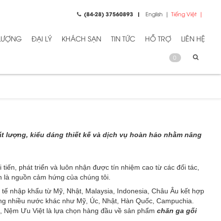
(84-28) 37560893
English
Tiếng Việt
 LƯỢNG
ĐẠI LÝ
KHÁCH SẠN
TIN TỨC
HỖ TRỢ
LIÊN HỆ
0
t lượng, kiểu dáng thiết kế và dịch vụ hoàn hảo nhằm nâng
ến, phát triển và luôn nhận được tín nhiệm cao từ các đối tác,
nh là nguồn cảm hứng của chúng tôi.
 tế nhập khẩu từ Mỹ, Nhật, Malaysia, Indonesia, Châu Âu kết hợp
sang nhiều nước khác như Mỹ, Úc, Nhật, Hàn Quốc, Campuchia.
ằng, Nệm Ưu Việt là lựa chọn hàng đầu về sản phẩm
chăn ga gối