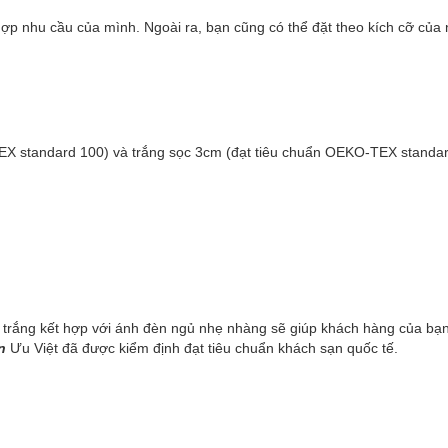
p nhu cầu của mình. Ngoài ra, bạn cũng có thể đặt theo kích cỡ của
-TEX standard 100) và trắng sọc 3cm (đạt tiêu chuẩn OEKO-TEX standar
u trắng kết hợp với ánh đèn ngủ nhẹ nhàng sẽ giúp khách hàng của bạ
n
Ưu Việt đã được kiểm định đạt tiêu chuẩn khách sạn quốc tế.