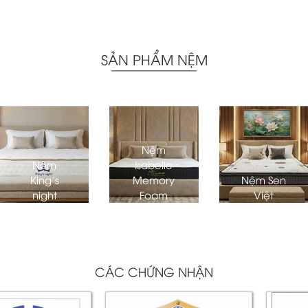
SẢN PHẨM NỆM
Nệm
Nệm
Isabelle
King’s
Memory
Nệm Sen
night
Foam
Việt
CÁC CHỨNG NHẬN