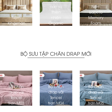
Nệm
cao su
Nệm
thiên
Isabelle
Nệm
nhiên
Memory
Kingsman
Organic
Foam
BỘ SƯU TẬP CHĂN DRAP MỚI
Bộ chăn
Bộ chăn
Bộ chăn
drap vải
drap vải
drap vải
Tencel
Tencel
Tencel
trơn M03
trơn M04
trơn M05