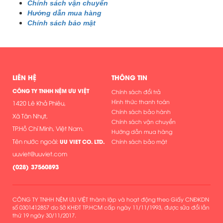
Chính sách vận chuyển
Hướng dẫn mua hàng
Chính sách bảo mật
LIÊN HỆ
THÔNG TIN
CÔNG TY TNHH NỆM ƯU VIỆT
Chính sách đổi trả
Hình thức thanh toán
1420 Lê Khả Phiêu,
Chính sách bảo hành
Xã Tân Nhựt,
Chính sách vận chuyển
TP.Hồ Chí Minh, Việt Nam.
Hướng dẫn mua hàng
Tên nước ngoài:
UU VIET CO. LTD.
Chính sách bảo mật
uuviet@uuviet.com
(
028) 37560893
CÔNG TY TNHH NỆM ƯU VIỆT thành lập và hoạt động theo Giấy CNĐKDN
số 0301412857 do Sở KHĐT TP.HCM cấp ngày 11/11/1993, được sửa đổi lần
thứ 19 ngày 30/11/2017.