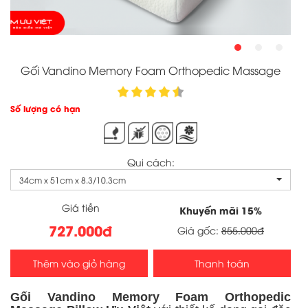
Gối Vandino Memory Foam Orthopedic Massage
Số lượng có hạn
Qui cách:
34cm x 51cm x 8.3/10.3cm
Giá tiền
Khuyến mãi
15
%
727.000đ
Giá gốc:
855.000đ
Thêm vào giỏ hàng
Thanh toán
Gối Vandino Memory Foam Orthopedic