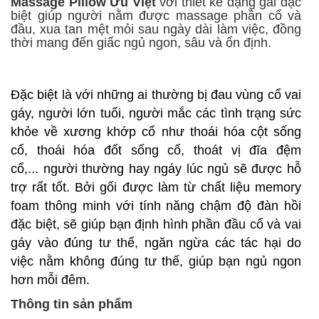
Massage Pillow Ưu Việt
với thiết kế dạng gai đặc
biệt giúp người nằm được massage phần cổ và
đầu, xua tan mệt mỏi sau ngày dài làm việc, đồng
thời mang đến giấc ngủ ngon, sâu và ổn định.
Đặc biệt là với những ai thường bị đau vùng cổ vai
gáy, người lớn tuổi, người mắc các tình trạng sức
khỏe về xương khớp cổ như thoái hóa cột sống
cổ, thoái hóa đốt sống cổ, thoát vị đĩa đệm
cổ,...
người thường hay ngáy lúc ngủ sẽ được hỗ
trợ rất tốt. Bởi gối được làm từ chất liệu memory
foam thông minh với tính năng chậm độ đàn hồi
đặc biệt, sẽ giúp bạn định hình phần đầu cổ và vai
gáy vào đúng tư thế, ngăn ngừa các tác hại do
việc nằm không đúng tư thế, giúp bạn ngủ ngon
hơn mỗi đêm.
Thông tin sản phẩm