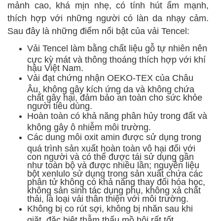
mảnh cao, khá mịn nhẹ, có tính hút ẩm mạnh,
thích hợp với những người có làn da nhạy cảm.
Sau đây là những điểm nổi bật của vải Tencel:
Vải Tencel làm bằng chất liệu gỗ tự nhiên nên
cực kỳ mát và thông thoáng thích hợp với khí
hậu Việt Nam.
Vải đạt chứng nhận OEKO-TEX của Châu
Âu, không gây kích ứng da và không chứa
chất gây hại, đảm bảo an toàn cho sức khỏe
người tiêu dùng.
Hoàn toàn có khả năng phân hủy trong đất và
không gây ô nhiễm môi trường.
Các dung môi oxit amin được sử dụng trong
quá trình sản xuất hoàn toàn vô hại đối với
con người và có thể được tái sử dụng gần
như toàn bộ và được nhiều lần; nguyên liệu
bột xenlulo sử dụng trong sản xuất chứa các
phân tử không có khả năng thay đổi hóa học,
không sản sinh tác dụng phụ, không xả chất
thải, là loại vải thân thiện với môi trường.
Không bị co rút sợi, không bị nhăn sau khi
giặt, đặc biệt thẫm thấu mồ hôi rất tốt.