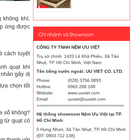
 không khí,
đáp ứng được
Chi nhánh và Showroom
CÔNG TY TNHH NỆM ƯU VIỆT
à cách tuyệt
Trụ sở chính: 1420 Lê Khả Phiêu, Xã Tân
Nhựt, TP. Hồ Chí Minh, Việt Nam
ánh quạt khi
Tên tiếng nước ngoài: UU VIET CO. LTD.
 nhân gây dị
Phone:
(028) 3756 0893
lựa chọn tốt
Hotline:
0965 288 188
Website:
www.uuviet.com
Email:
uuviet@uuviet.com
===================================
ửa sổ không?
Hệ thống showroom Nệm Ưu Việt tại TP.
g từ quạt có
Hồ Chí Minh
:
5 Hưng Nhơn, Xã Tân Nhựt, TP. Hồ Chí Minh
(ĐT: 0903 712 138)
âm thanh với