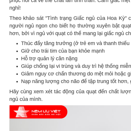
phục hồi cả về thể chất lẫn tinh thần. Cảm giác mệt
nghỉ!
Theo khảo sát "Tình trạng Giấc ngủ của Hoa Kỳ" 
người ngủ ngon cho biết họ thường xuyên bật quạt
hơn, bởi vì ngủ với quạt có thể mang lại giấc ngủ c
Thúc đẩy tăng trưởng (ở trẻ em và thanh thiếu 
Giữ cho trái tim của bạn khỏe mạnh
Hỗ trợ quản lý cân nặng
Giúp chống lại vi trùng và duy trì hệ thống mi
Giảm nguy cơ chấn thương do mệt mỏi hoặc gi
Nạp năng lượng cho não để tập trung tốt hơn, 
Hãy cùng xem xét tác động của quạt đến chất lượn
ngủ của mình.