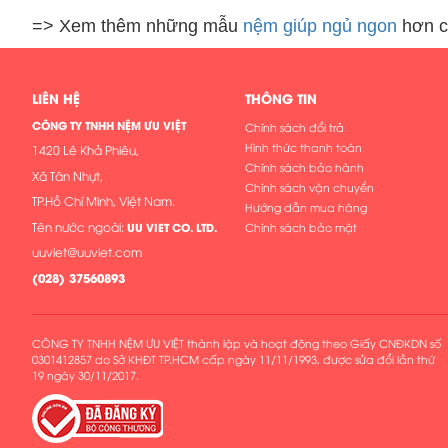
=> Xem thêm những mẫu
nệm giúp ngủ ngon
hơn c
LIÊN HỆ
THÔNG TIN
CÔNG TY TNHH NỆM ƯU VIỆT
Chính sách đổi trả
Hình thức thanh toán
1420 Lê Khả Phiêu,
Chính sách bảo hành
Xã Tân Nhựt,
Chính sách vận chuyển
TP.Hồ Chí Minh, Việt Nam.
Hướng dẫn mua hàng
Tên nước ngoài:
UU VIET CO. LTD.
Chính sách bảo mật
uuviet@uuviet.com
(
028) 37560893
CÔNG TY TNHH NỆM ƯU VIỆT thành lập và hoạt động theo Giấy CNĐKDN số
0301412857 do Sở KHĐT TP.HCM cấp ngày 11/11/1993, được sửa đổi lần thứ
19 ngày 30/11/2017.