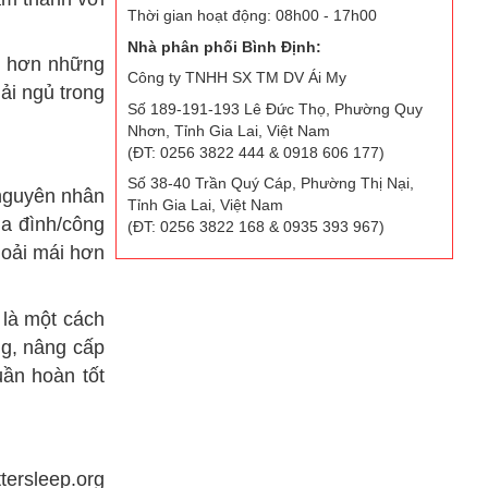
Thời gian hoạt động: 08h00 - 17h00
Nhà phân phối Bình Định:
ớm hơn những
Công ty TNHH SX TM DV Ái My
ải ngủ trong
Số 189-191-193 Lê Đức Thọ, Phường Quy
Nhơn, Tỉnh Gia Lai, Việt Nam
(ĐT: 0256 3822 444 & 0918 606 177)
Số 38-40 Trần Quý Cáp, Phường Thị Nại,
 nguyên nhân
Tỉnh Gia Lai, Việt Nam
ia đình/công
(ĐT: 0256 3822 168 & 0935 393 967)
hoải mái hơn
 là một cách
ng, nâng cấp
uần hoàn tốt
tersleep.org