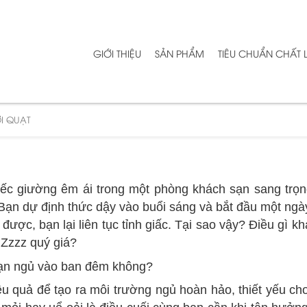
GIỚI THIỆU
SẢN PHẨM
TIÊU CHUẨN CHẤT
ỚI QUẠT
c giường êm ái trong một phòng khách sạn sang trọng
ạn dự định thức dậy vào buổi sáng và bắt đầu một ng
được, bạn lại liên tục tỉnh giấc. Tại sao vậy? Điều gì kh
 Zzzz quý giá?
 bạn ngủ vào ban đêm không?
u quả để tạo ra môi trường ngủ hoàn hảo, thiết yếu ch