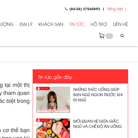
(84-28) 37560893
Tiếng Việt
 LƯỢNG
ĐẠI LÝ
KHÁCH SẠN
TIN TỨC
HỖ TRỢ
LIÊN HỆ
0
Tin tức gần đây
 tại một thị
NHỮNG THỨC UỐNG GIÚP
ày tham quan
BẠN NGỦ NGON TRƯỚC KHI
ĐI NGỦ
ác biệt trong
MỐI QUAN HỆ GIỮA GIẤC
NGỦ VÀ CHẾ ĐỘ ĂN UỐNG
o cơ thể bạn