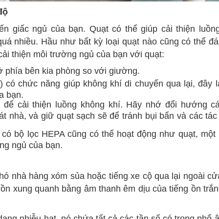
độ
 giấc ngủ của bạn. Quạt có thể giúp cải thiện luồng
quá nhiều. Hầu như bất kỳ loại quạt nào cũng có thể 
ải thiện môi trường ngủ của bạn với quạt:
ở phía bên kia phòng so với giường.
có chức năng giúp không khí di chuyển qua lại, đây l
ủa bạn.
ợi để cải thiện luồng không khí. Hãy nhớ đổi hướng c
 nhà, và giữ quạt sạch sẽ để tránh bụi bẩn và các tác
 có bộ lọc HEPA cũng có thể hoạt động như quạt, một 
òng ngủ của bạn.
chó nhà hàng xóm sủa hoặc tiếng xe cộ qua lại ngoài c
ng ồn xung quanh bằng âm thanh êm dịu của tiếng ồn trắn
dạng nhiễu hạt, nó chứa tất cả các tần số có trong phổ 