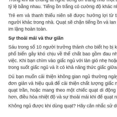
tỷ lệ bằng nhau. Tiếng ồn trắng có cường độ khác n
Trẻ em và thanh thiếu niên sẽ được hưởng lợi từ 
người khác trong nhà. Quạt sẽ chặn tiếng ồn và lan
im lặng hoàn toàn.
Sự thoải mái và thư giãn
Sáu trong số 10 người trưởng thành cho biết họ bị 
phổ biến gây khó chịu về thể chất bao gồm đau nh
việc. Khi bạn chìm vào giấc ngủ với làn gió nhẹ hoặ
trong suốt giấc ngủ và ít có khả năng thức giấc giữ
Dù bạn muốn cải thiện không gian ngủ thường ngày
đơn giản và hiệu quả để cải thiện chất lượng giấc
quạt trần, hoặc mang theo một chiếc quạt di động 
hơn, điều hòa nhiệt độ và sự thoải mái khi để quạt r
Không ngủ được khi dùng quạt? Hãy cân nhắc sử dụ