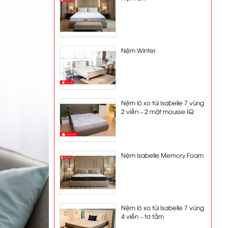
Nệm Winter
Nệm lò xo túi Isabelle 7 vùng
2 viền – 2 mặt mousse IQ
Nệm Isabelle Memory Foam
Nệm lò xo túi Isabelle 7 vùng
4 viền – tơ tằm