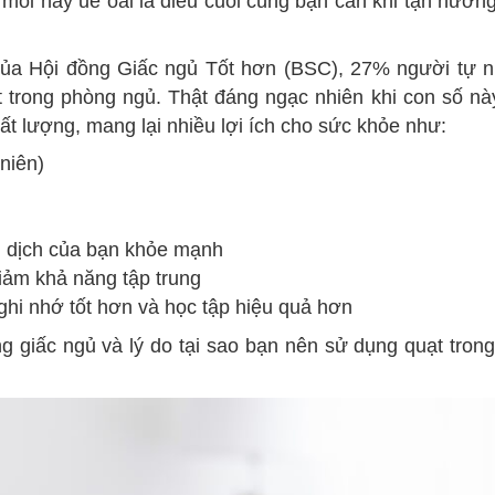
 mỏi hay uể oải là điều cuối cùng bạn cần khi tận hưởng
của Hội đồng Giấc ngủ Tốt hơn (BSC), 27% người tự n
 trong phòng ngủ. Thật đáng ngạc nhiên khi con số n
hất lượng, mang lại nhiều lợi ích cho sức khỏe như:
niên)
ễn dịch của bạn khỏe mạnh
ảm khả năng tập trung
ghi nhớ tốt hơn và học tập hiệu quả hơn
g giấc ngủ và lý do tại sao bạn nên sử dụng quạt tron