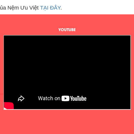
ủa Nệm Ưu Việt
TẠI ĐÂY
.
YOUTUBE