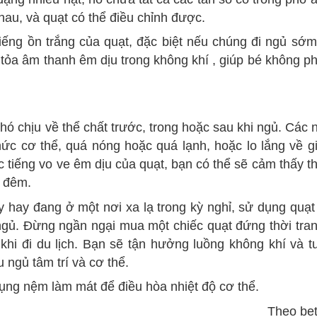
hau, và quạt có thể điều chỉnh được.
tiếng ồn trắng của quạt, đặc biệt nếu chúng đi ngủ s
 tỏa âm thanh êm dịu trong không khí , giúp bé không ph
khó chịu về thể chất trước, trong hoặc sau khi ngủ. Các
ức cơ thể, quá nóng hoặc quá lạnh, hoặc lo lắng về g
c tiếng vo ve êm dịu của quạt, bạn có thể sẽ cảm thấy t
a đêm.
 hay đang ở một nơi xa lạ trong kỳ nghỉ, sử dụng quạt
 ngủ. Đừng ngần ngại mua một chiếc quạt đứng thời tra
khi đi du lịch. Bạn sẽ tận hưởng luồng không khí và t
u ngủ tâm trí và cơ thể.
ng nệm làm mát để điều hòa nhiệt độ cơ thể.
Theo bet