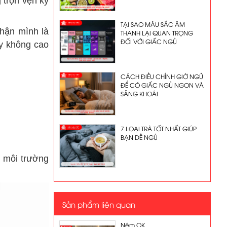
 trọn vẹn kỳ
TẠI SAO MÀU SẮC ÂM
hận mình là
THANH LẠI QUAN TRỌNG
ĐỐI VỚI GIẤC NGỦ
ày không cao
CÁCH ĐIỀU CHỈNH GIỜ NGỦ
ĐỂ CÓ GIẤC NGỦ NGON VÀ
SẢNG KHOÁI
7 LOẠI TRÀ TỐT NHẤT GIÚP
BẠN DỄ NGỦ
g môi trường
Sản phẩm liên quan
Nệm OK