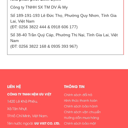
Công ty TNHH SX TM DV Ái My
Số 189-191-193 Lê Đức Thọ, Phường Quy Nhơn, Tỉnh Gia
Lai, Việt Nam
(ĐT: 0256 3822 444 & 0918 606 177)
Số 38-40 Trần Quý Cáp, Phường Thị Nại, Tỉnh Gia Lai, Việt
Nam
(ĐT: 0256 3822 168 & 0935 393 967)
LIÊN HỆ
THÔNG TIN
CÔNG TY TNHH NỆM ƯU VIỆT
Chính sách đổi trả
Hình thức thanh toán
1420 Lê Khả Phiêu,
Chính sách bảo hành
Xã Tân Nhựt,
Chính sách vận chuyển
TP.Hồ Chí Minh, Việt Nam.
Hướng dẫn mua hàng
Tên nước ngoài:
UU VIET CO. LTD.
Chính sách bảo mật