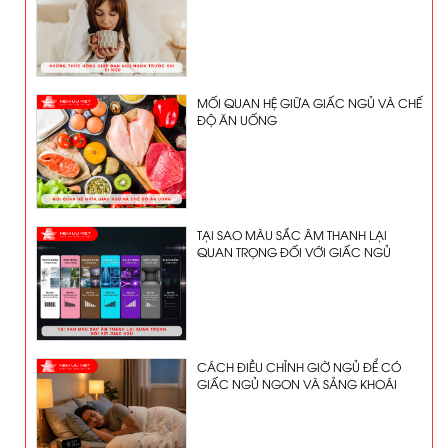
MỐI QUAN HỆ GIỮA GIẤC NGỦ VÀ CHẾ
ĐỘ ĂN UỐNG
TẠI SAO MÀU SẮC ÂM THANH LẠI
QUAN TRỌNG ĐỐI VỚI GIẤC NGỦ
CÁCH ĐIỀU CHỈNH GIỜ NGỦ ĐỂ CÓ
GIẤC NGỦ NGON VÀ SẢNG KHOÁI