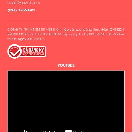
uuviet@uuviet.com
(
028) 37560893
CÔNG TY TNHH NỆM ƯU VIỆT thành lập và hoạt động theo Giấy CNĐKDN
số 0301412857 do Sở KHĐT TP.HCM cấp ngày 11/11/1993, được sửa đổi lần
thứ 19 ngày 30/11/2017.
YOUTUBE