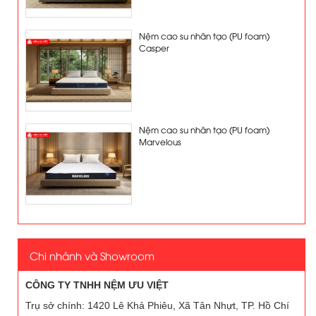
Nệm cao su nhân tạo (PU foam)
Casper
Nệm cao su nhân tạo (PU foam)
Marvelous
Chi nhánh và Showroom
CÔNG TY TNHH NỆM ƯU VIỆT
Trụ sở chính: 1420 Lê Khả Phiêu, Xã Tân Nhựt, TP. Hồ Chí