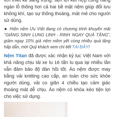
ngàn lỗ thông hơi cả hai bề mặt nệm giúp đối lưu
không khí, tạo sự thông thoáng, mát mẻ cho người
sử dùng.
► Hiện nệm Ưu Việt đang có chương trình khuyến mãi
"GIÁNG SINH LUNG LINH - RINH NGAY QUÀ TẶNG",
giảm ngay 10% giá nệm niêm yết cùng nhiều quà tặng
hấp dẫn, mời Quý khách xem chi tiết
TẠI ĐÂY
!
Nệm Titan
đã được xác nhận kỷ lục Việt Nam với
khả năng chịu tải xe lu 16 tấn lu qua lại nhiều lần
vẫn đảm bảo độ đàn hồi tốt. Áo nệm được may
bằng vải knitting cao cấp, an toàn cho sức khỏe
người dùng, vải co giãn 4 chiều tạo cảm giác
thoáng mát dễ chịu. Áo nệm có khóa kéo tiện lợi
cho việc sử dụng.