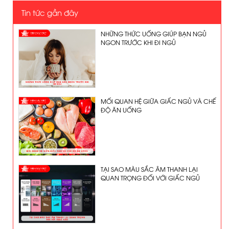
Tin tức gần đây
NHỮNG THỨC UỐNG GIÚP BẠN NGỦ
NGON TRƯỚC KHI ĐI NGỦ
MỐI QUAN HỆ GIỮA GIẤC NGỦ VÀ CHẾ
ĐỘ ĂN UỐNG
TẠI SAO MÀU SẮC ÂM THANH LẠI
QUAN TRỌNG ĐỐI VỚI GIẤC NGỦ