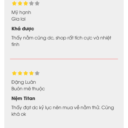
Mỹ hạnh
Gia lai
Khá được
Thấy nằm cũng dc, shop rất tích cực và nhiệt
tình
Đặng Luân
Buôn mê thuộc
Nệm Titan
Thấy đạt dc kỷ lục nên mua về nằm thử. Cũng
khá ok