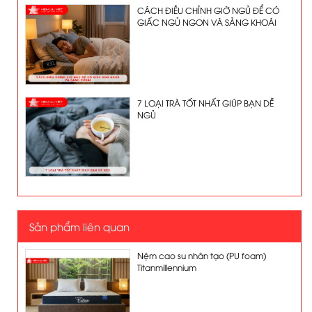
CÁCH ĐIỀU CHỈNH GIỜ NGỦ ĐỂ CÓ
GIẤC NGỦ NGON VÀ SẢNG KHOÁI
7 LOẠI TRÀ TỐT NHẤT GIÚP BẠN DỄ
NGỦ
Sản phẩm liên quan
Nệm cao su nhân tạo (PU foam)
Titanmillennium