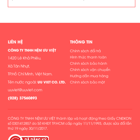
LIÊN HỆ
THÔNG TIN
CÔNG TY TNHH NỆM ƯU VIỆT
Chính sách đổi trả
Hình thức thanh toán
1420 Lê Khả Phiêu,
Chính sách bảo hành
Xã Tân Nhựt,
Chính sách vận chuyển
TP.Hồ Chí Minh, Việt Nam.
Hướng dẫn mua hàng
Tên nước ngoài:
UU VIET CO. LTD.
Chính sách bảo mật
uuviet@uuviet.com
(
028) 37560893
CÔNG TY TNHH NỆM ƯU VIỆT thành lập và hoạt động theo Giấy CNĐKDN
số 0301412857 do Sở KHĐT TP.HCM cấp ngày 11/11/1993, được sửa đổi lần
thứ 19 ngày 30/11/2017.