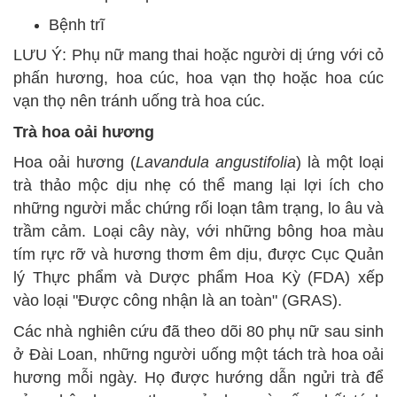
Bệnh trĩ
LƯU Ý: Phụ nữ mang thai hoặc người dị ứng với cỏ
phấn hương, hoa cúc, hoa vạn thọ hoặc hoa cúc
vạn thọ nên tránh uống trà hoa cúc.
Trà hoa oải hương
Hoa oải hương (
Lavandula angustifolia
) là một loại
trà thảo mộc dịu nhẹ có thể mang lại lợi ích cho
những người mắc chứng rối loạn tâm trạng, lo âu và
trầm cảm. Loại cây này, với những bông hoa màu
tím rực rỡ và hương thơm êm dịu, được Cục Quản
lý Thực phẩm và Dược phẩm Hoa Kỳ (FDA) xếp
vào loại "Được công nhận là an toàn" (GRAS).
Các nhà nghiên cứu đã theo dõi 80 phụ nữ sau sinh
ở Đài Loan, những người uống một tách trà hoa oải
hương mỗi ngày. Họ được hướng dẫn ngửi trà để