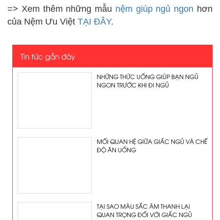
=> Xem thêm những mẫu
nệm giúp ngủ ngon
hơn
của Nệm Ưu Việt
TẠI ĐÂY
.
Tin tức gần đây
NHỮNG THỨC UỐNG GIÚP BẠN NGỦ
NGON TRƯỚC KHI ĐI NGỦ
MỐI QUAN HỆ GIỮA GIẤC NGỦ VÀ CHẾ
ĐỘ ĂN UỐNG
TẠI SAO MÀU SẮC ÂM THANH LẠI
QUAN TRỌNG ĐỐI VỚI GIẤC NGỦ