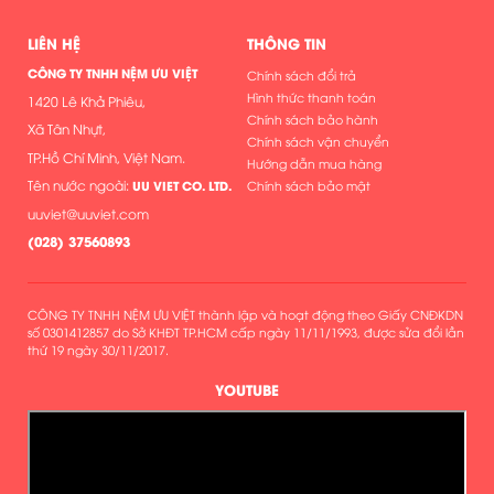
LIÊN HỆ
THÔNG TIN
CÔNG TY TNHH NỆM ƯU VIỆT
Chính sách đổi trả
Hình thức thanh toán
1420 Lê Khả Phiêu,
Chính sách bảo hành
Xã Tân Nhựt,
Chính sách vận chuyển
TP.Hồ Chí Minh, Việt Nam.
Hướng dẫn mua hàng
Tên nước ngoài:
UU VIET CO. LTD.
Chính sách bảo mật
uuviet@uuviet.com
(
028) 37560893
CÔNG TY TNHH NỆM ƯU VIỆT thành lập và hoạt động theo Giấy CNĐKDN
số 0301412857 do Sở KHĐT TP.HCM cấp ngày 11/11/1993, được sửa đổi lần
thứ 19 ngày 30/11/2017.
YOUTUBE