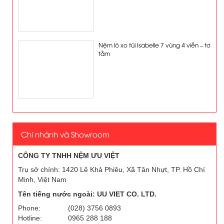
Nệm lò xo túi Isabelle 7 vùng 4 viền – tơ
tằm
Chi nhánh và Showroom
CÔNG TY TNHH NỆM ƯU VIỆT
Trụ sở chính: 1420 Lê Khả Phiêu, Xã Tân Nhựt, TP. Hồ Chí
Minh, Việt Nam
Tên tiếng nước ngoài: UU VIET CO. LTD.
Phone:
(028) 3756 0893
Hotline:
0965 288 188