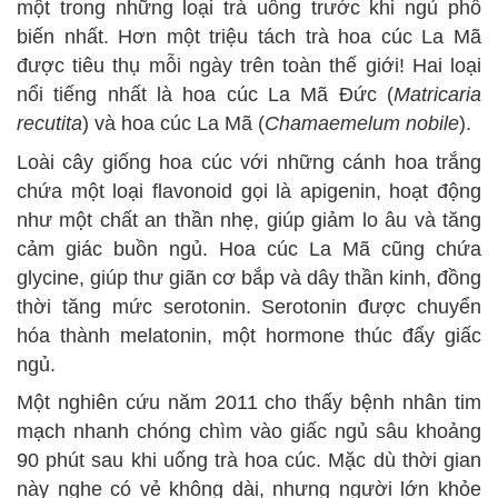
một trong những loại trà uống trước khi ngủ phổ
biến nhất. Hơn một triệu tách trà hoa cúc La Mã
được tiêu thụ mỗi ngày trên toàn thế giới! Hai loại
nổi tiếng nhất là hoa cúc La Mã Đức (
Matricaria
recutita
) và hoa cúc La Mã (
Chamaemelum nobile
).
Loài cây giống hoa cúc với những cánh hoa trắng
chứa một loại flavonoid gọi là apigenin, hoạt động
như một chất an thần nhẹ, giúp giảm lo âu và tăng
cảm giác buồn ngủ. Hoa cúc La Mã cũng chứa
glycine, giúp thư giãn cơ bắp và dây thần kinh, đồng
thời tăng mức serotonin. Serotonin được chuyển
hóa thành melatonin, một hormone thúc đẩy giấc
ngủ.
Một nghiên cứu năm 2011 cho thấy bệnh nhân tim
mạch nhanh chóng chìm vào giấc ngủ sâu khoảng
90 phút sau khi uống trà hoa cúc. Mặc dù thời gian
này nghe có vẻ không dài, nhưng người lớn khỏe