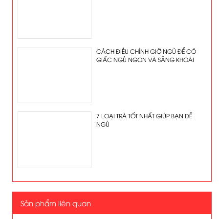
CÁCH ĐIỀU CHỈNH GIỜ NGỦ ĐỂ CÓ
GIẤC NGỦ NGON VÀ SẢNG KHOÁI
7 LOẠI TRÀ TỐT NHẤT GIÚP BẠN DỄ
NGỦ
Sản phẩm liên quan