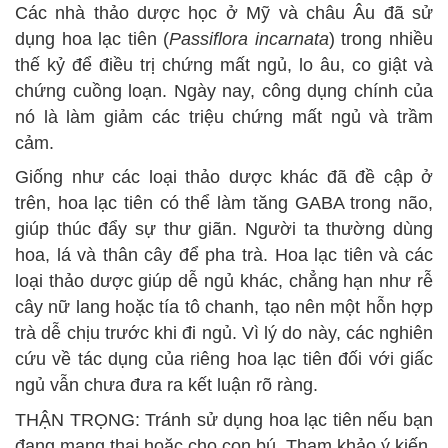
Các nhà thảo dược học ở Mỹ và châu Âu đã sử
dụng hoa lạc tiên (
Passiflora incarnata
) trong nhiều
thế kỷ để điều trị chứng mất ngủ, lo âu, co giật và
chứng cuồng loạn. Ngày nay, công dụng chính của
nó là làm giảm các triệu chứng mất ngủ và trầm
cảm.
Giống như các loại thảo dược khác đã đề cập ở
trên, hoa lạc tiên có thể làm tăng GABA trong não,
giúp thúc đẩy sự thư giãn. Người ta thường dùng
hoa, lá và thân cây để pha trà. Hoa lạc tiên và các
loại thảo dược giúp dễ ngủ khác, chẳng hạn như rễ
cây nữ lang hoặc tía tô chanh, tạo nên một hỗn hợp
trà dễ chịu trước khi đi ngủ. Vì lý do này, các nghiên
cứu về tác dụng của riêng hoa lạc tiên đối với giấc
ngủ vẫn chưa đưa ra kết luận rõ ràng.
THẬN TRỌNG: Tránh sử dụng hoa lạc tiên nếu bạn
đang mang thai hoặc cho con bú. Tham khảo ý kiến ​​