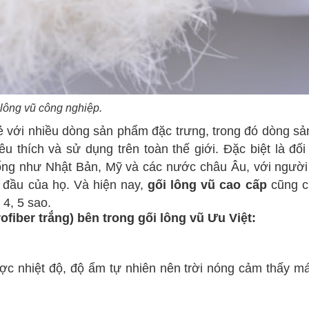
lông vũ công nghiệp.
ẻ với nhiều dòng sản phẩm đặc trưng, trong đó dòng s
u thích và sử dụng trên toàn thế giới. Đặc biệt là đố
sống như Nhật Bản, Mỹ và các nước châu Âu, với người
g đầu của họ. Và hiện nay,
gối lông vũ cao cấp
cũng ch
4, 5 sao.
fiber trắng) bên trong gối lông vũ Ưu Việt:
ợc nhiệt độ, độ ẩm tự nhiên nên trời nóng cảm thấy mát