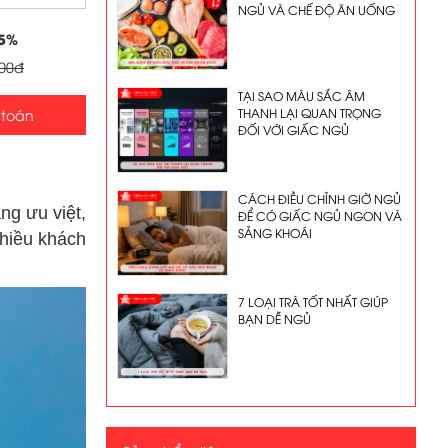
NGỦ VÀ CHẾ ĐỘ ĂN UỐNG
5
%
000đ
TẠI SAO MÀU SẮC ÂM
THANH LẠI QUAN TRỌNG
 toán
ĐỐI VỚI GIẤC NGỦ
CÁCH ĐIỀU CHỈNH GIỜ NGỦ
ng ưu việt,
ĐỂ CÓ GIẤC NGỦ NGON VÀ
SẢNG KHOÁI
hiều khách
7 LOẠI TRÀ TỐT NHẤT GIÚP
BẠN DỄ NGỦ