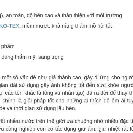
g), an toàn, độ bền cao và thân thiện với môi trường
EKO-TEX
, mềm mượt, khả năng thấm mồ hôi tốt
n phẩm
ểu dáng thẩm mỹ, sang trọng
ặp một số vấn đề như giá thành cao, gây dị ứng cho ngư
 gian dài sử dụng gây ảnh không tốt đến sức khỏe ngư
i các tên khác là lông vũ nhân tạo) đã ra đời để thay t
hính là giải pháp tốt cho những ai thích độ êm ái tuy
ỏe và thời gian sử dụng lâu bền.
ất nhiều nước trên thế giới ưa chuộng nhờ nhiều đặc tí
 công nghiệp còn có tác dụng giữ ấm, giữ nhiệt rất t