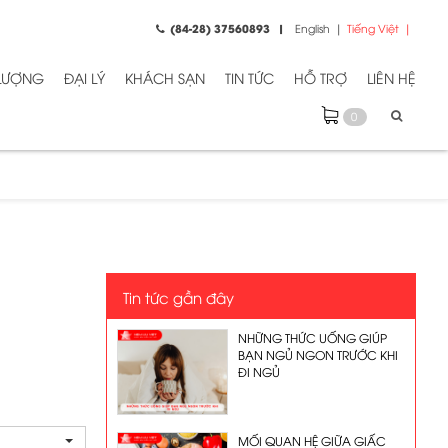
(84-28) 37560893
English
Tiếng Việt
 LƯỢNG
ĐẠI LÝ
KHÁCH SẠN
TIN TỨC
HỖ TRỢ
LIÊN HỆ
0
Tin tức gần đây
NHỮNG THỨC UỐNG GIÚP
BẠN NGỦ NGON TRƯỚC KHI
ĐI NGỦ
MỐI QUAN HỆ GIỮA GIẤC