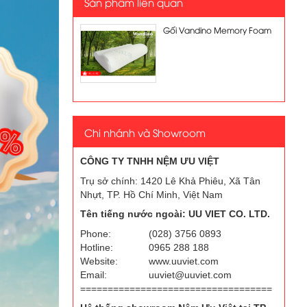
Sản phẩm liên quan
Gối Vandino Memory Foam
Chi nhánh và Showroom
CÔNG TY TNHH NỆM ƯU VIỆT
Trụ sở chính: 1420 Lê Khả Phiêu, Xã Tân
Nhựt, TP. Hồ Chí Minh, Việt Nam
Tên tiếng nước ngoài: UU VIET CO. LTD.
Phone:
(028) 3756 0893
Hotline:
0965 288 188
Website:
www.uuviet.com
Email:
uuviet@uuviet.com
===================================