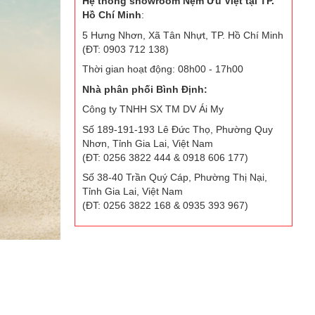
Hệ thống showroom Nệm Ưu Việt tại TP.
Hồ Chí Minh
:
5 Hưng Nhơn, Xã Tân Nhựt, TP. Hồ Chí Minh
(ĐT: 0903 712 138)
Thời gian hoạt động: 08h00 - 17h00
Nhà phân phối Bình Định:
Công ty TNHH SX TM DV Ái My
Số 189-191-193 Lê Đức Thọ, Phường Quy
Nhơn, Tỉnh Gia Lai, Việt Nam
(ĐT: 0256 3822 444 & 0918 606 177)
Số 38-40 Trần Quý Cáp, Phường Thị Nại,
Tỉnh Gia Lai, Việt Nam
(ĐT: 0256 3822 168 & 0935 393 967)