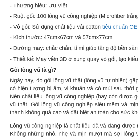
- Thương hiệu: Ưu Việt
- Ruột gối: 100 lông vũ công nghiệp (Microfiber trắn
- Vỏ gối: Sử dụng chất liệu vải cotton
tiêu chuẩn O
- Kích thước: 47cmx67cm và 57cmx77cm
- Đường may: chắc chắn, tỉ mỉ giúp tăng độ bền sả
- Thiết kế: May viền 3D ở xung quay vỏ gối, tạo ki
Gối lông vũ là gì?
Ngày nay, do gối lông vũ thật (lông vũ tự nhiên) g
có hiện tượng bị ẩm, vi khuẩn và có mùi sau thời
Nên chất liệu lông vũ công nghiệp (hay còn được gọ
vũ thật.
Gối lông vũ công nghiệp siêu mềm và mịn c
thành không quá cao và đặt biệt an toàn cho sức kh
Lông vũ công nghiệp là chất liệu đã và đang được r
Không những nhỏ, nhẹ và mịn mượt mà sợi lông vũ