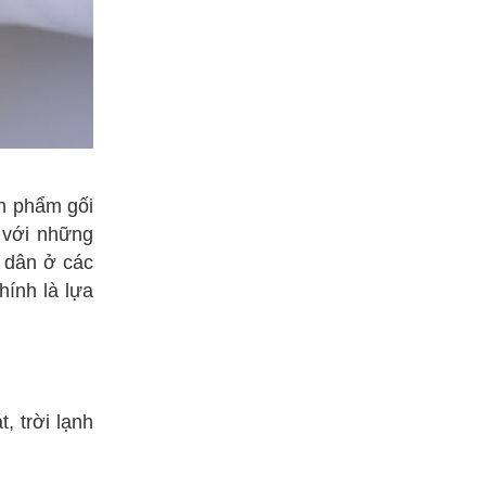
ản phẩm gối
i với những
 dân ở các
ính là lựa
, trời lạnh