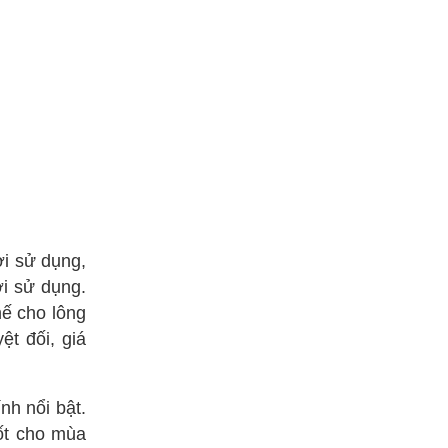
ời sử dụng,
ời sử dụng.
hế cho lông
ệt đối, giá
nh nổi bật.
ốt cho mùa