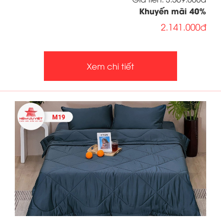
Khuyến mãi
40
%
2.141.000đ
Xem chi tiết