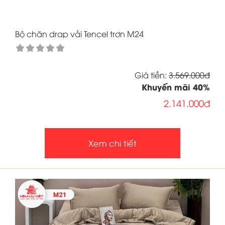
Bộ chăn drap vải Tencel trơn M24
Giá tiền:
3.569.000đ
Khuyến mãi
40
%
2.141.000đ
Xem chi tiết