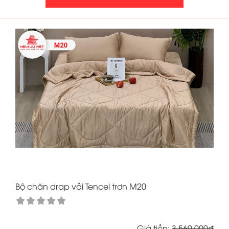
Bộ chăn drap vải Tencel trơn M20
Giá tiền:
3.569.000đ