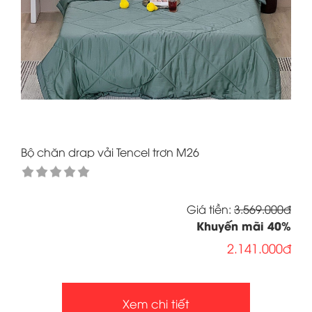
Bộ chăn drap vải Tencel trơn M26
Giá tiền:
3.569.000đ
Khuyến mãi
40
%
2.141.000đ
Xem chi tiết