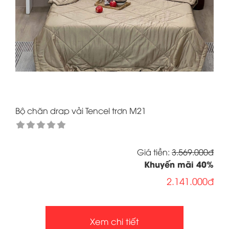
Bộ chăn drap vải Tencel trơn M21
Giá tiền:
3.569.000đ
Khuyến mãi
40
%
2.141.000đ
Xem chi tiết