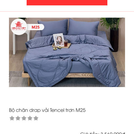
Bộ chăn drap vải Tencel trơn M25