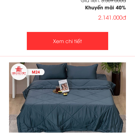
Giá tiền:
3.569.000đ
Khuyến mãi
40
%
2.141.000đ
Xem chi tiết