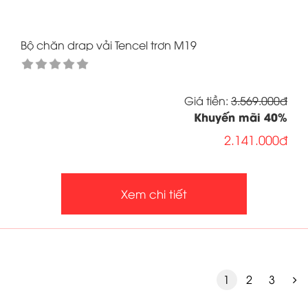
Bộ chăn drap vải Tencel trơn M19
Giá tiền:
3.569.000đ
Khuyến mãi
40
%
2.141.000đ
Xem chi tiết
1
2
3