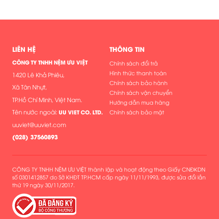
LIÊN HỆ
THÔNG TIN
CÔNG TY TNHH NỆM ƯU VIỆT
Chính sách đổi trả
Hình thức thanh toán
1420 Lê Khả Phiêu,
Chính sách bảo hành
Xã Tân Nhựt,
Chính sách vận chuyển
TP.Hồ Chí Minh, Việt Nam.
Hướng dẫn mua hàng
Tên nước ngoài:
UU VIET CO. LTD.
Chính sách bảo mật
uuviet@uuviet.com
(
028) 37560893
CÔNG TY TNHH NỆM ƯU VIỆT thành lập và hoạt động theo Giấy CNĐKDN
số 0301412857 do Sở KHĐT TP.HCM cấp ngày 11/11/1993, được sửa đổi lần
thứ 19 ngày 30/11/2017.