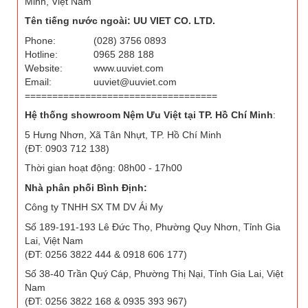
Minh, Việt Nam
Tên tiếng nước ngoài: UU VIET CO. LTD.
Phone:
(028) 3756 0893
Hotline:
0965 288 188
Website:
www.uuviet.com
Email:
uuviet@uuviet.com
===================================
Hệ thống showroom Nệm Ưu Việt tại TP. Hồ Chí Minh
:
5 Hưng Nhơn, Xã Tân Nhựt, TP. Hồ Chí Minh
(ĐT: 0903 712 138)
Thời gian hoạt động: 08h00 - 17h00
Nhà phân phối Bình Định:
Công ty TNHH SX TM DV Ái My
Số 189-191-193 Lê Đức Thọ, Phường Quy Nhơn, Tỉnh Gia
Lai, Việt Nam
(ĐT: 0256 3822 444 & 0918 606 177)
Số 38-40 Trần Quý Cáp, Phường Thị Nại, Tỉnh Gia Lai, Việt
Nam
(ĐT: 0256 3822 168 & 0935 393 967)