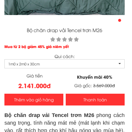
Bộ chăn drap vải Tencel trơn M26
Mua từ 2 bộ giảm 45% giá niêm yết
Qui cách:
1m0 x 2m0 x 30cm
Giá tiền
Khuyến mãi
40
%
2.141.000đ
Giá gốc:
3.569.000đ
Thêm vào giỏ hàng
Thanh toán
Bộ chăn drap vải Tencel trơn M26
phong cách
sang trọng, tính năng mát mẻ (mát lạnh khi chạm
vào, rất thích hợp cho khí hậu nóng vào mùa hè),