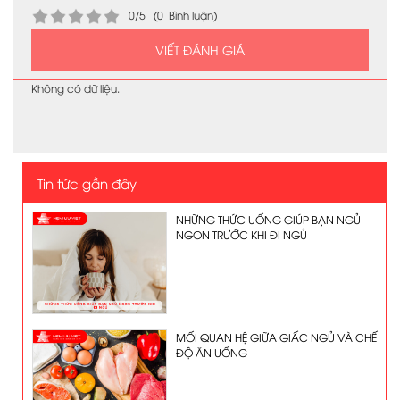
0/5 (0 Bình luận)
VIẾT ĐÁNH GIÁ
Không có dữ liệu.
Tin tức gần đây
NHỮNG THỨC UỐNG GIÚP BẠN NGỦ
NGON TRƯỚC KHI ĐI NGỦ
MỐI QUAN HỆ GIỮA GIẤC NGỦ VÀ CHẾ
ĐỘ ĂN UỐNG