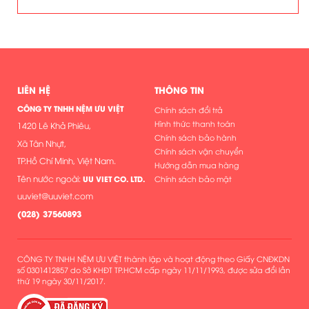
LIÊN HỆ
THÔNG TIN
CÔNG TY TNHH NỆM ƯU VIỆT
Chính sách đổi trả
Hình thức thanh toán
1420 Lê Khả Phiêu,
Chính sách bảo hành
Xã Tân Nhựt,
Chính sách vận chuyển
TP.Hồ Chí Minh, Việt Nam.
Hướng dẫn mua hàng
Tên nước ngoài:
UU VIET CO. LTD.
Chính sách bảo mật
uuviet@uuviet.com
(
028) 37560893
CÔNG TY TNHH NỆM ƯU VIỆT thành lập và hoạt động theo Giấy CNĐKDN
số 0301412857 do Sở KHĐT TP.HCM cấp ngày 11/11/1993, được sửa đổi lần
thứ 19 ngày 30/11/2017.