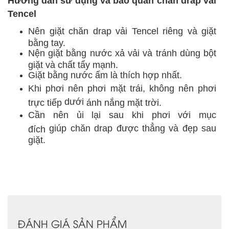
Hướng dẫn
sử dụng và bảo quản chăn drap vải
Tencel
Nên
giặt chăn drap vải Tencel r
iêng
và giặt
bằng tay.
Nện giặt bằng nước xả vải và
tránh dùng
bột
giặt và chất tẩy mạnh.
Giặt bằng nước ấm là
thích hợp
nhất.
Khi phơi nên phơi mặt trái,
không nên
phơi
dưới
trực tiếp
ánh nắng mặt trời.
Cần nên ủi lại sau khi phơi
với mục
giúp chăn drap được thẳng và đẹp sau
đích
giặt.
ĐÁNH GIÁ SẢN PHẨM