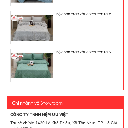
Bộ chăn drap vải Tencel trơn M06
Bộ chăn drap vải Tencel trơn M09
Chi nhánh và Showroom
CÔNG TY TNHH NỆM ƯU VIỆT
Trụ sở chính: 1420 Lê Khả Phiêu, Xã Tân Nhựt, TP. Hồ Chí