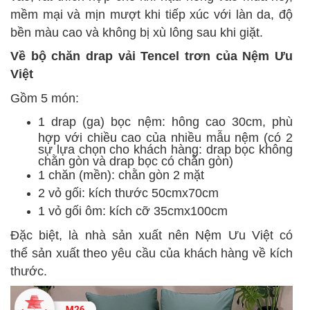
mềm mại và mịn mượt khi tiếp xúc với làn da, độ
bền màu cao và không bị xù lông sau khi giặt.
Về bộ chăn drap vải Tencel trơn của Nệm Ưu
Việt
Gồm 5 món:
1 drap (ga) bọc nệm: hông cao 30cm, phù
hợp với chiều cao của nhiều mẫu nệm (có 2
sự lựa chọn cho khách hàng: drap bọc không
chằn gòn và drap bọc có chằn gòn)
1 chăn (mền): chằn gòn 2 mặt
2 vỏ gối:
kích thước
50cmx70cm
1 vỏ gối ôm:
kích cỡ
35cmx100cm
Đặc biệt, là nhà sản xuất nên Nệm Ưu Việt
có
thể
sản xuất theo yêu cầu của khách hàng về kích
thước.