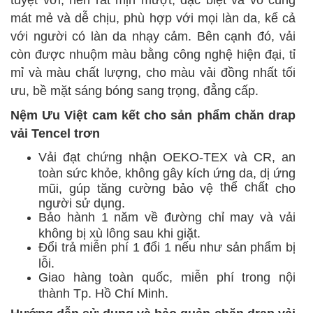
tuyệt vời, nên rất mịn mượt, đặc biệt và vô cùng
mát mẻ và dễ chịu,
phù hợp
với mọi làn da,
kể cả
với
người có làn da nhạy cảm. Bên cạnh đó, vải
còn được nhuộm màu bằng công nghệ hiện đại, tỉ
mỉ và màu chất lượng, cho màu vải đồng nhất tối
ưu, bề mặt sáng bóng sang trọng, đẳng cấp.
Nệm Ưu Việt cam kết cho sản phẩm chăn drap
vải Tencel trơn
Vải đạt chứng nhận OEKO-TEX và CR, an
toàn sức khỏe, không gây kích ứng da, dị ứng
thể chất
mũi, gúp tăng cường bảo vệ
cho
người sử dụng.
Bảo hành 1 năm về đường chỉ may và vải
không bị xù lông sau khi giặt.
Đổi trả miễn phí 1 đổi 1
nếu như
sản phẩm bị
lỗi.
Giao hàng toàn quốc, miễn phí trong nội
thành Tp. Hồ Chí Minh.