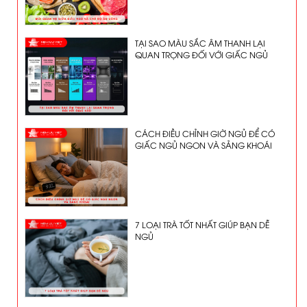
TẠI SAO MÀU SẮC ÂM THANH LẠI
QUAN TRỌNG ĐỐI VỚI GIẤC NGỦ
CÁCH ĐIỀU CHỈNH GIỜ NGỦ ĐỂ CÓ
GIẤC NGỦ NGON VÀ SẢNG KHOÁI
7 LOẠI TRÀ TỐT NHẤT GIÚP BẠN DỄ
NGỦ