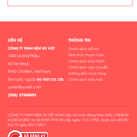
LIÊN HỆ
THÔNG TIN
CÔNG TY TNHH NỆM ƯU VIỆT
Chính sách đổi trả
Hình thức thanh toán
1420 Lê Khả Phiêu,
Chính sách bảo hành
Xã Tân Nhựt,
Chính sách vận chuyển
TP.Hồ Chí Minh, Việt Nam.
Hướng dẫn mua hàng
Tên nước ngoài:
UU VIET CO. LTD.
Chính sách bảo mật
uuviet@uuviet.com
(
028) 37560893
CÔNG TY TNHH NỆM ƯU VIỆT thành lập và hoạt động theo Giấy CNĐKDN
số 0301412857 do Sở KHĐT TP.HCM cấp ngày 11/11/1993, được sửa đổi lần
thứ 19 ngày 30/11/2017.