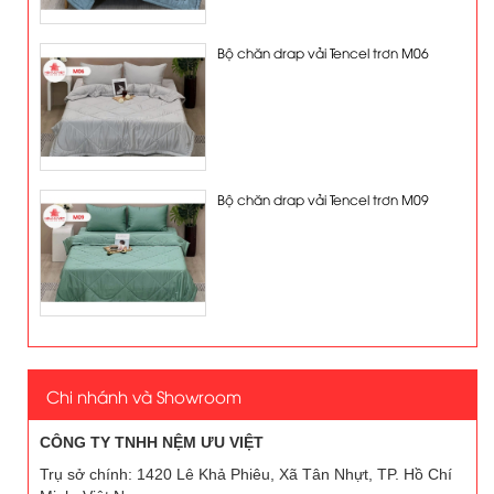
Bộ chăn drap vải Tencel trơn M06
Bộ chăn drap vải Tencel trơn M09
Chi nhánh và Showroom
CÔNG TY TNHH NỆM ƯU VIỆT
Trụ sở chính: 1420 Lê Khả Phiêu, Xã Tân Nhựt, TP. Hồ Chí