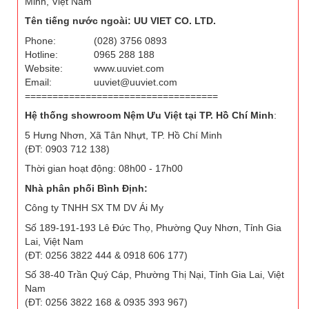
Minh, Việt Nam
Tên tiếng nước ngoài: UU VIET CO. LTD.
Phone:
(028) 3756 0893
Hotline:
0965 288 188
Website:
www.uuviet.com
Email:
uuviet@uuviet.com
===================================
Hệ thống showroom Nệm Ưu Việt tại TP. Hồ Chí Minh
:
5 Hưng Nhơn, Xã Tân Nhựt, TP. Hồ Chí Minh
(ĐT: 0903 712 138)
Thời gian hoạt động: 08h00 - 17h00
Nhà phân phối Bình Định:
Công ty TNHH SX TM DV Ái My
Số 189-191-193 Lê Đức Thọ, Phường Quy Nhơn, Tỉnh Gia
Lai, Việt Nam
(ĐT: 0256 3822 444 & 0918 606 177)
Số 38-40 Trần Quý Cáp, Phường Thị Nại, Tỉnh Gia Lai, Việt
Nam
(ĐT: 0256 3822 168 & 0935 393 967)