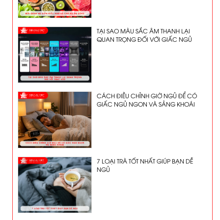
TẠI SAO MÀU SẮC ÂM THANH LẠI
QUAN TRỌNG ĐỐI VỚI GIẤC NGỦ
CÁCH ĐIỀU CHỈNH GIỜ NGỦ ĐỂ CÓ
GIẤC NGỦ NGON VÀ SẢNG KHOÁI
7 LOẠI TRÀ TỐT NHẤT GIÚP BẠN DỄ
NGỦ