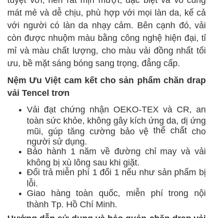
tuyệt vời, nên rất mịn mượt, đặc biệt và vô cùng
mát mẻ và dễ chịu,
phù hợp
với mọi làn da,
kể cả
với
người có làn da nhạy cảm. Bên cạnh đó, vải
còn được nhuộm màu bằng công nghệ hiện đại, tỉ
mỉ và màu chất lượng, cho màu vải đồng nhất tối
ưu, bề mặt sáng bóng sang trọng, đẳng cấp.
Nệm Ưu Việt cam kết cho sản phẩm chăn drap
vải Tencel trơn
Vải đạt chứng nhận OEKO-TEX và CR, an
toàn sức khỏe, không gây kích ứng da, dị ứng
thể chất
mũi, gúp tăng cường bảo vệ
cho
người sử dụng.
Bảo hành 1 năm về đường chỉ may và vải
không bị xù lông sau khi giặt.
Đổi trả miễn phí 1 đổi 1
nếu như
sản phẩm bị
lỗi.
Giao hàng toàn quốc, miễn phí trong nội
thành Tp. Hồ Chí Minh.