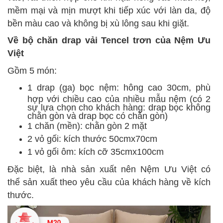
mềm mại và mịn mượt khi tiếp xúc với làn da, độ
bền màu cao và không bị xù lông sau khi giặt.
Về bộ chăn drap vải Tencel trơn của Nệm Ưu
Việt
Gồm 5 món:
1 drap (ga) bọc nệm: hông cao 30cm, phù
hợp với chiều cao của nhiều mẫu nệm (có 2
sự lựa chọn cho khách hàng: drap bọc không
chằn gòn và drap bọc có chằn gòn)
1 chăn (mền): chằn gòn 2 mặt
2 vỏ gối:
kích thước
50cmx70cm
1 vỏ gối ôm:
kích cỡ
35cmx100cm
Đặc biệt, là nhà sản xuất nên Nệm Ưu Việt
có
thể
sản xuất theo yêu cầu của khách hàng về kích
thước.