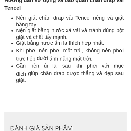
Hướng dẫn
sử dụng và bảo quản chăn drap vải
Tencel
Nên
giặt chăn drap vải Tencel r
iêng
và giặt
bằng tay.
Nện giặt bằng nước xả vải và
tránh dùng
bột
giặt và chất tẩy mạnh.
Giặt bằng nước ấm là
thích hợp
nhất.
Khi phơi nên phơi mặt trái,
không nên
phơi
dưới
trực tiếp
ánh nắng mặt trời.
Cần nên ủi lại sau khi phơi
với mục
giúp chăn drap được thẳng và đẹp sau
đích
giặt.
ĐÁNH GIÁ SẢN PHẨM