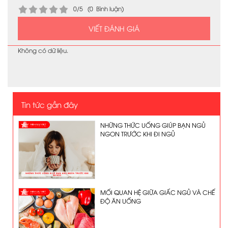
0/5 (0 Bình luận)
VIẾT ĐÁNH GIÁ
Không có dữ liệu.
Tin tức gần đây
NHỮNG THỨC UỐNG GIÚP BẠN NGỦ
NGON TRƯỚC KHI ĐI NGỦ
MỐI QUAN HỆ GIỮA GIẤC NGỦ VÀ CHẾ
ĐỘ ĂN UỐNG