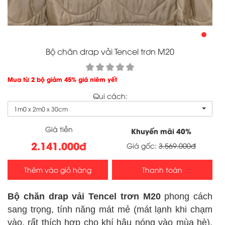
Bộ chăn drap vải Tencel trơn M20
Mua từ 2 bộ giảm 45% giá niêm yết
Qui cách:
1m0 x 2m0 x 30cm
Giá tiền
Khuyến mãi
40
%
2.141.000đ
Giá gốc:
3.569.000đ
Thêm vào giỏ hàng
Thanh toán
Bộ chăn drap vải Tencel trơn M20
phong cách
sang trọng, tính năng mát mẻ (mát lạnh khi chạm
vào, rất thích hợp cho khí hậu nóng vào mùa hè),