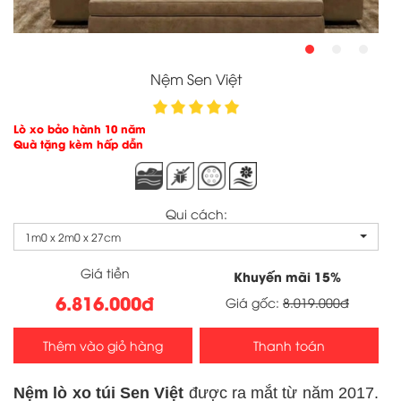
Nệm Sen Việt
Lò xo bảo hành 10 năm

Quà tặng kèm hấp dẫn
Qui cách:
1m0 x 2m0 x 27cm
Giá tiền
Khuyến mãi
15
%
6.816.000đ
Giá gốc:
8.019.000đ
Thêm vào giỏ hàng
Thanh toán
Nệm lò xo túi Sen Việt
được ra mắt từ năm 2017.