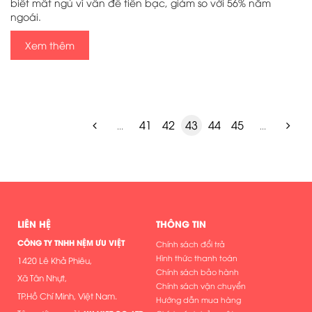
biết mất ngủ vì vấn đề tiền bạc, giảm so với 56% năm
ngoái.
Xem thêm
41
42
43
44
45
...
...
LIÊN HỆ
THÔNG TIN
CÔNG TY TNHH NỆM ƯU VIỆT
Chính sách đổi trả
Hình thức thanh toán
1420 Lê Khả Phiêu,
Chính sách bảo hành
Xã Tân Nhựt,
Chính sách vận chuyển
TP.Hồ Chí Minh, Việt Nam.
Hướng dẫn mua hàng