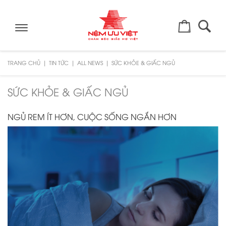
Toggle
navigation
TRANG CHỦ
TIN TỨC
ALL NEWS
SỨC KHỎE & GIẤC NGỦ
SỨC KHỎE & GIẤC NGỦ
NGỦ REM ÍT HƠN, CUỘC SỐNG NGẮN HƠN