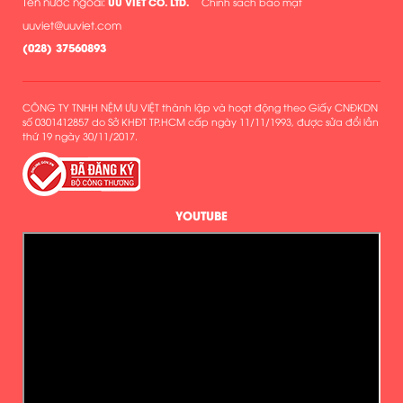
Tên nước ngoài:
UU VIET CO. LTD.
Chính sách bảo mật
uuviet@uuviet.com
(
028) 37560893
CÔNG TY TNHH NỆM ƯU VIỆT thành lập và hoạt động theo Giấy CNĐKDN
số 0301412857 do Sở KHĐT TP.HCM cấp ngày 11/11/1993, được sửa đổi lần
thứ 19 ngày 30/11/2017.
YOUTUBE