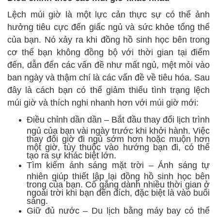
Lệch múi giờ là một lực cản thực sự có thể ảnh
hưởng tiêu cực đến giấc ngủ và sức khỏe tổng thể
của bạn. Nó xảy ra khi đồng hồ sinh học bên trong
cơ thể bạn không đồng bộ với thời gian tại điểm
đến, dẫn đến các vấn đề như mất ngủ, mệt mỏi vào
ban ngày và thậm chí là các vấn đề về tiêu hóa. Sau
đây là cách bạn có thể giảm thiểu tình trạng lệch
múi giờ và thích nghi nhanh hơn với múi giờ mới:
Điều chỉnh dần dần – Bắt đầu thay đổi lịch trình
ngủ của bạn vài ngày trước khi khởi hành. Việc
thay đổi giờ đi ngủ sớm hơn hoặc muộn hơn
một giờ, tùy thuộc vào hướng bạn đi, có thể
tạo ra sự khác biệt lớn.
Tìm kiếm ánh sáng mặt trời – Ánh sáng tự
nhiên giúp thiết lập lại đồng hồ sinh học bên
trong của bạn. Cố gắng dành nhiều thời gian ở
ngoài trời khi bạn đến đích, đặc biệt là vào buổi
sáng.
Giữ đủ nước – Du lịch bằng máy bay có thể