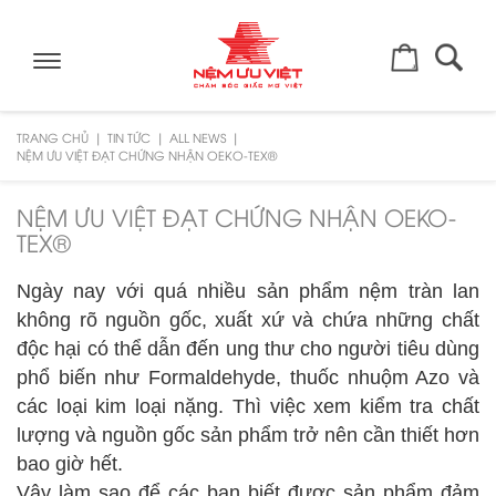
Toggle
navigation
TRANG CHỦ
TIN TỨC
ALL NEWS
NỆM ƯU VIỆT ĐẠT CHỨNG NHẬN OEKO-TEX®
NỆM ƯU VIỆT ĐẠT CHỨNG NHẬN OEKO-
TEX®
Ngày nay với quá nhiều sản phẩm nệm tràn lan
không rõ nguồn gốc, xuất xứ và chứa những chất
độc hại có thể dẫn đến ung thư cho người tiêu dùng
phổ biến như Formaldehyde, thuốc nhuộm Azo và
các loại kim loại nặng. Thì việc xem kiểm tra chất
lượng và nguồn gốc sản phẩm trở nên cần thiết hơn
bao giờ hết.
Vậy làm sao để các bạn biết được sản phẩm đảm