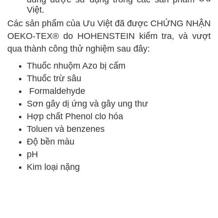
Việt.
Các sản phẩm của
Ưu Việt đã được CHỨNG NHẬN
OEKO-TEX® do HOHENSTEIN kiểm tra, và vượt
qua thành công thử nghiệm sau đây:
Thuốc nhuộm Azo bị cấm
Thuốc trừ sâu
Formaldehyde
Sơn gây dị ứng và gây ung thư
Hợp chất Phenol clo hóa
Toluen và benzenes
Độ bền màu
pH
Kim loại nặng
​Do đó, khi lựa chọn sử dụng
Nệm Ưu Việt
là bạn đã
chọn được thương hiệu nệm hoàn toàn an toàn cho
sức khỏe của bạn và những người thân yêu của