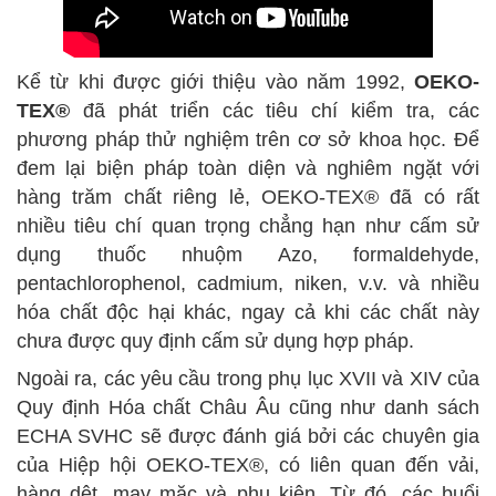
Kể từ khi được giới thiệu vào năm 1992,
OEKO-
TEX®
đã phát triển các tiêu chí kiểm tra, các
phương pháp thử nghiệm trên cơ sở khoa học. Để
đem lại biện pháp toàn diện và nghiêm ngặt với
hàng trăm chất riêng lẻ, OEKO-TEX® đã có rất
nhiều tiêu chí quan trọng chẳng hạn như cấm sử
dụng thuốc nhuộm Azo, formaldehyde,
pentachlorophenol, cadmium, niken, v.v. và nhiều
hóa chất độc hại khác, ngay cả khi các chất này
chưa được quy định cấm sử dụng hợp pháp.
Ngoài ra, các yêu cầu trong phụ lục XVII và XIV của
Quy định Hóa chất Châu Âu cũng như danh sách
ECHA SVHC sẽ được đánh giá bởi các chuyên gia
của Hiệp hội OEKO-TEX®, có liên quan đến vải,
hàng dệt, may mặc và phụ kiện. Từ đó, các buổi