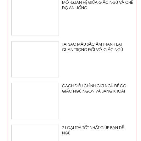
MỐI QUAN HỆ GIỮA GIẤC NGỦ VÀ CHẾ
ĐỘ ĂN UỐNG
TẠI SAO MÀU SẮC ÂM THANH LẠI
QUAN TRỌNG ĐỐI VỚI GIẤC NGỦ
CÁCH ĐIỀU CHỈNH GIỜ NGỦ ĐỂ CÓ
GIẤC NGỦ NGON VÀ SẢNG KHOÁI
7 LOẠI TRÀ TỐT NHẤT GIÚP BẠN DỄ
NGỦ