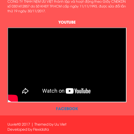
CÔNG TY TNHH NỆM ƯU VIỆT thành lập và hoạt động theo Giấy CNĐKDN
số 0301412857 do Sở KHĐT TP.HCM cấp ngày 11/11/1993, được sửa đổi lần
thứ 19 ngày 30/11/2017.
YOUTUBE
FACEBOOK
Uuviet© 2017 | Themed by Uu Viet
Developed by
Flexidata