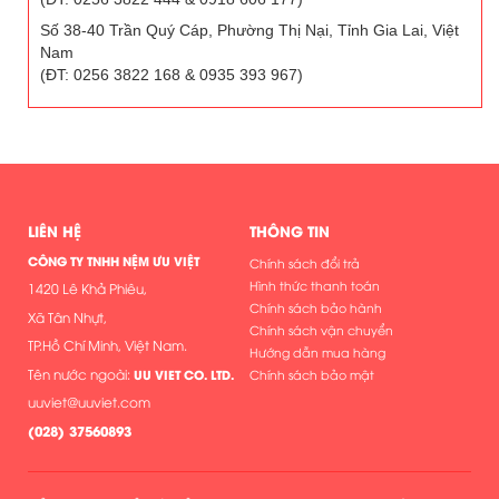
Số 38-40 Trần Quý Cáp, Phường Thị Nại, Tỉnh Gia Lai, Việt
Nam
(ĐT: 0256 3822 168 & 0935 393 967)
LIÊN HỆ
THÔNG TIN
CÔNG TY TNHH NỆM ƯU VIỆT
Chính sách đổi trả
Hình thức thanh toán
1420 Lê Khả Phiêu,
Chính sách bảo hành
Xã Tân Nhựt,
Chính sách vận chuyển
TP.Hồ Chí Minh, Việt Nam.
Hướng dẫn mua hàng
Tên nước ngoài:
UU VIET CO. LTD.
Chính sách bảo mật
uuviet@uuviet.com
(
028) 37560893