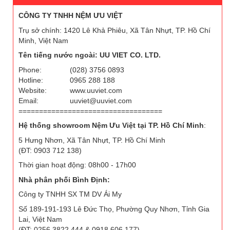
CÔNG TY TNHH NỆM ƯU VIỆT
Trụ sở chính: 1420 Lê Khả Phiêu, Xã Tân Nhựt, TP. Hồ Chí
Minh, Việt Nam
Tên tiếng nước ngoài: UU VIET CO. LTD.
Phone:
(028) 3756 0893
Hotline:
0965 288 188
Website:
www.uuviet.com
Email:
uuviet@uuviet.com
===================================
Hệ thống showroom Nệm Ưu Việt tại TP. Hồ Chí Minh
:
5 Hưng Nhơn, Xã Tân Nhựt, TP. Hồ Chí Minh
(ĐT: 0903 712 138)
Thời gian hoạt động: 08h00 - 17h00
Nhà phân phối Bình Định:
Công ty TNHH SX TM DV Ái My
Số 189-191-193 Lê Đức Thọ, Phường Quy Nhơn, Tỉnh Gia
Lai, Việt Nam
(ĐT: 0256 3822 444 & 0918 606 177)