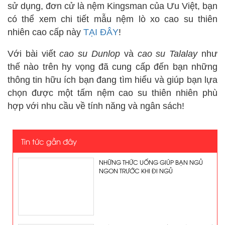
sử dụng, đơn cử là nệm Kingsman của Ưu Việt, bạn
có thể xem chi tiết mẫu nệm lò xo cao su thiên
nhiên cao cấp này
TẠI ĐÂY
!
Với bài viết
cao su
Dunlop
và
cao su Talalay
như
thế nào trên hy vọng đã cung cấp đến bạn những
thông tin hữu ích bạn đang tìm hiểu và giúp bạn lựa
chọn được một tấm nệm cao su thiên nhiên phù
hợp với nhu cầu về tính năng và ngân sách!
Tin tức gần đây
NHỮNG THỨC UỐNG GIÚP BẠN NGỦ
NGON TRƯỚC KHI ĐI NGỦ