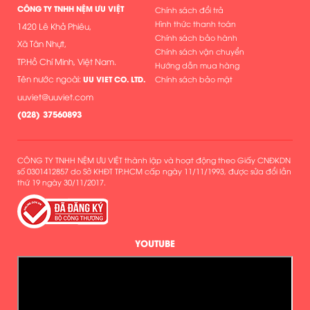
CÔNG TY TNHH NỆM ƯU VIỆT
Chính sách đổi trả
Hình thức thanh toán
1420 Lê Khả Phiêu,
Chính sách bảo hành
Xã Tân Nhựt,
Chính sách vận chuyển
TP.Hồ Chí Minh, Việt Nam.
Hướng dẫn mua hàng
Tên nước ngoài:
UU VIET CO. LTD.
Chính sách bảo mật
uuviet@uuviet.com
(
028) 37560893
CÔNG TY TNHH NỆM ƯU VIỆT thành lập và hoạt động theo Giấy CNĐKDN
số 0301412857 do Sở KHĐT TP.HCM cấp ngày 11/11/1993, được sửa đổi lần
thứ 19 ngày 30/11/2017.
YOUTUBE