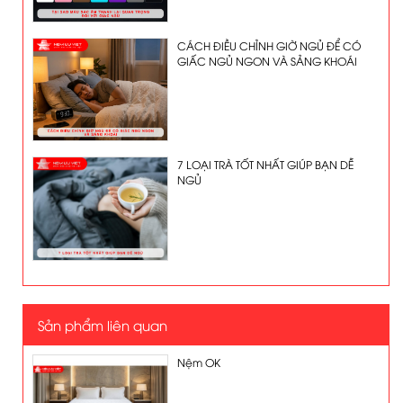
CÁCH ĐIỀU CHỈNH GIỜ NGỦ ĐỂ CÓ
GIẤC NGỦ NGON VÀ SẢNG KHOÁI
7 LOẠI TRÀ TỐT NHẤT GIÚP BẠN DỄ
NGỦ
Sản phẩm liên quan
Nệm OK