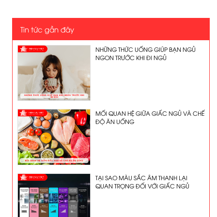
Tin tức gần đây
NHỮNG THỨC UỐNG GIÚP BẠN NGỦ
NGON TRƯỚC KHI ĐI NGỦ
MỐI QUAN HỆ GIỮA GIẤC NGỦ VÀ CHẾ
ĐỘ ĂN UỐNG
TẠI SAO MÀU SẮC ÂM THANH LẠI
QUAN TRỌNG ĐỐI VỚI GIẤC NGỦ