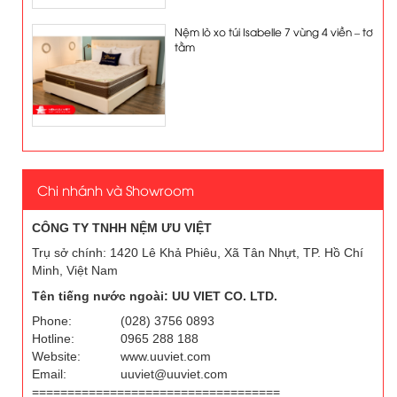
Nệm lò xo túi Isabelle 7 vùng 4 viền – tơ
tằm
Chi nhánh và Showroom
CÔNG TY TNHH NỆM ƯU VIỆT
Trụ sở chính: 1420 Lê Khả Phiêu, Xã Tân Nhựt, TP. Hồ Chí
Minh, Việt Nam
Tên tiếng nước ngoài: UU VIET CO. LTD.
Phone:
(028) 3756 0893
Hotline:
0965 288 188
Website:
www.uuviet.com
Email:
uuviet@uuviet.com
===================================