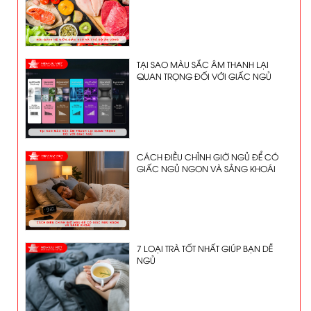
TẠI SAO MÀU SẮC ÂM THANH LẠI
QUAN TRỌNG ĐỐI VỚI GIẤC NGỦ
CÁCH ĐIỀU CHỈNH GIỜ NGỦ ĐỂ CÓ
GIẤC NGỦ NGON VÀ SẢNG KHOÁI
7 LOẠI TRÀ TỐT NHẤT GIÚP BẠN DỄ
NGỦ