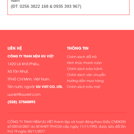
Nam
(ĐT: 0256 3822 168 & 0935 393 967)
LIÊN HỆ
THÔNG TIN
CÔNG TY TNHH NỆM ƯU VIỆT
Chính sách đổi trả
Hình thức thanh toán
1420 Lê Khả Phiêu,
Chính sách bảo hành
Xã Tân Nhựt,
Chính sách vận chuyển
TP.Hồ Chí Minh, Việt Nam.
Hướng dẫn mua hàng
Tên nước ngoài:
UU VIET CO. LTD.
Chính sách bảo mật
uuviet@uuviet.com
(
028) 37560893
CÔNG TY TNHH NỆM ƯU VIỆT thành lập và hoạt động theo Giấy CNĐKDN
số 0301412857 do Sở KHĐT TP.HCM cấp ngày 11/11/1993, được sửa đổi lần
thứ 19 ngày 30/11/2017.