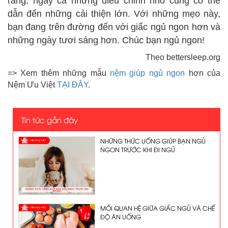
rằng, ngay cả những điều chỉnh nhỏ cũng có thể
dẫn đến những cải thiện lớn. Với những mẹo này,
bạn đang trên đường đến với giấc ngủ ngon hơn và
những ngày tươi sáng hơn. Chúc bạn ngủ ngon!
Theo bettersleep.org
=> Xem thêm những mẫu
nệm giúp ngủ ngon
hơn của
Nệm Ưu Việt
TẠI ĐÂY
.
Tin tức gần đây
NHỮNG THỨC UỐNG GIÚP BẠN NGỦ
NGON TRƯỚC KHI ĐI NGỦ
MỐI QUAN HỆ GIỮA GIẤC NGỦ VÀ CHẾ
ĐỘ ĂN UỐNG