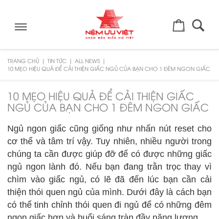
Toggle
navigation
TRANG CHỦ
TIN TỨC
ALL NEWS
10 MẸO HIỆU QUẢ ĐỂ CẢI THIỆN GIẤC NGỦ CỦA BẠN CHO 1 ĐÊM NGON GIẤC
10 MẸO HIỆU QUẢ ĐỂ CẢI THIỆN GIẤC
NGỦ CỦA BẠN CHO 1 ĐÊM NGON GIẤC
Ngủ ngon giấc cũng giống như nhấn nút reset cho
cơ thể và tâm trí vậy. Tuy nhiên, nhiều người trong
chúng ta cần được giúp đỡ để có được những giấc
ngủ ngon lành đó. Nếu bạn đang trằn trọc thay vì
chìm vào giấc ngủ, có lẽ đã đến lúc bạn cần cải
thiện thói quen ngủ của mình. Dưới đây là cách bạn
có thể tinh chỉnh thói quen đi ngủ để có những đêm
ngon giấc hơn và buổi sáng tràn đầy năng lượng.