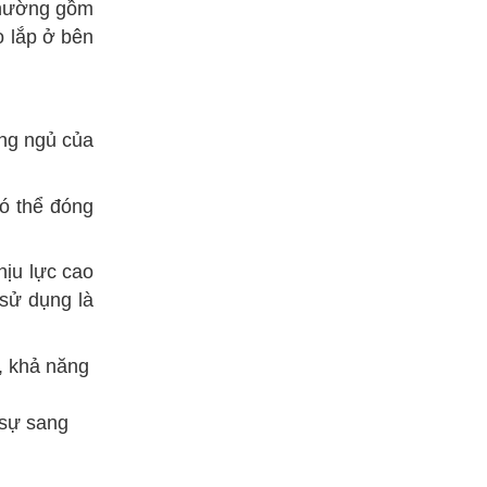
 thường gồm
o lắp ở bên
òng ngủ của
ó thể đóng
hịu lực cao
sử dụng là
, khả năng
 sự sang