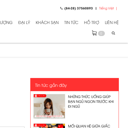
(84-28) 37560893
Tiếng Việt
 LƯỢNG
ĐẠI LÝ
KHÁCH SẠN
TIN TỨC
HỖ TRỢ
LIÊN HỆ
0
Tin tức gần đây
NHỮNG THỨC UỐNG GIÚP
BẠN NGỦ NGON TRƯỚC KHI
ĐI NGỦ
MỐI QUAN HỆ GIỮA GIẤC