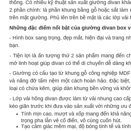
thống. Có nhiều kỹ thuật sản xuất giường divan kh
2 phần chính: là phần khung bằng gỗ hoặc sắt làm 
trên mặt giường. Phủ lên trên bề mặt là các lớp vải 
Những đặc điểm nổi bật của giường divan box 
- Hình box sang trọng, đẹp mắt, hiện đại và trang
bạn.
- Tiện lợi là ấn tượng thứ 2
sản phẩm
mang đến ch
mở linh hoạt giúp divan có thể di chuyển dễ dàng kh
- Giường có cấu tạo từ khung gỗ công nghiệp MDF v
và nâng đỡ tấm nệm một cách hoàn hảo. Đặc biệt, 
loại có chứa kẽm, giúp dàn khung bền vững và không
- Lớp vải hông divan được làm từ vải nhung cao cấ
kéo giãn trước khi đưa vào sản xuất với những ưu đ
Tính mịn cao, mượt và xốp mang đến khả năng 
trọng pha lẫn vẻ cổ điển, vô cùng cuốn hút.
Tạo cảm giác mềm mại, độ bóng tinh tế và tính 