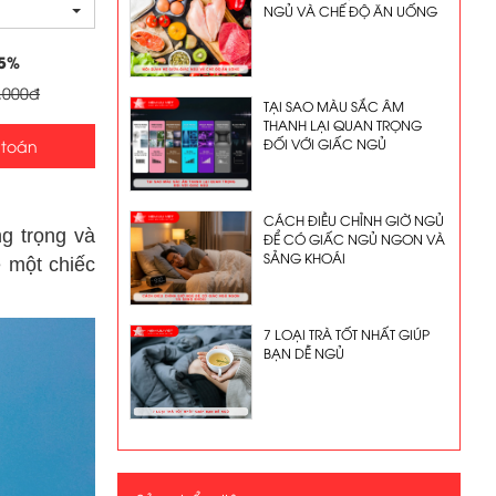
NGỦ VÀ CHẾ ĐỘ ĂN UỐNG
5
%
.000đ
TẠI SAO MÀU SẮC ÂM
THANH LẠI QUAN TRỌNG
ĐỐI VỚI GIẤC NGỦ
 toán
CÁCH ĐIỀU CHỈNH GIỜ NGỦ
g trọng và
ĐỂ CÓ GIẤC NGỦ NGON VÀ
SẢNG KHOÁI
 một chiếc
7 LOẠI TRÀ TỐT NHẤT GIÚP
BẠN DỄ NGỦ