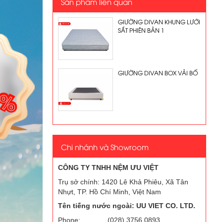
Sản phẩm liên quan
GIƯỜNG DIVAN KHUNG LƯỚI
SẮT PHIÊN BẢN 1
GIƯỜNG DIVAN BOX VẢI BỐ
Chi nhánh và Showroom
CÔNG TY TNHH NỆM ƯU VIỆT
Trụ sở chính: 1420 Lê Khả Phiêu, Xã Tân
Nhựt, TP. Hồ Chí Minh, Việt Nam
Tên tiếng nước ngoài: UU VIET CO. LTD.
Phone:
(028) 3756 0893