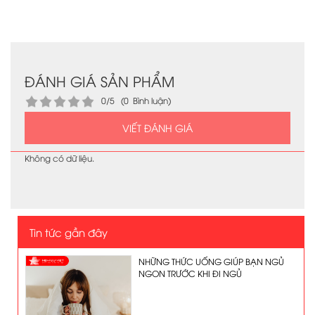
ĐÁNH GIÁ SẢN PHẨM
0/5 (0 Bình luận)
VIẾT ĐÁNH GIÁ
Không có dữ liệu.
Tin tức gần đây
NHỮNG THỨC UỐNG GIÚP BẠN NGỦ
NGON TRƯỚC KHI ĐI NGỦ