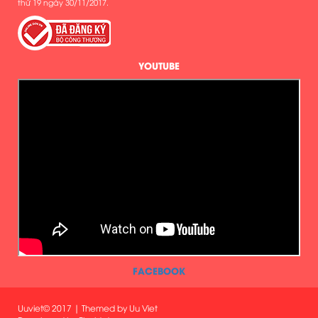
thứ 19 ngày 30/11/2017.
YOUTUBE
FACEBOOK
Uuviet© 2017 | Themed by Uu Viet