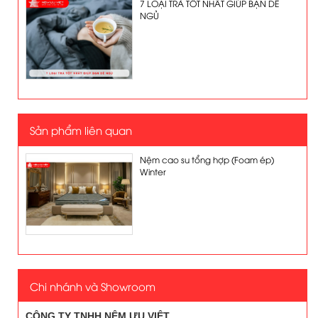
7 LOẠI TRÀ TỐT NHẤT GIÚP BẠN DỄ
NGỦ
Sản phẩm liên quan
Nệm cao su tổng hợp (Foam ép)
Winter
Chi nhánh và Showroom
CÔNG TY TNHH NỆM ƯU VIỆT