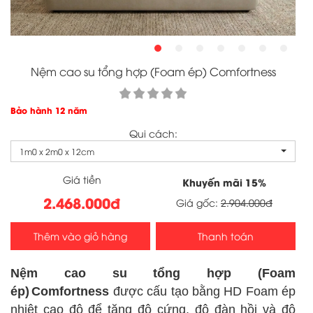
Nệm cao su tổng hợp (Foam ép) Comfortness
Bảo hành 12 năm
Qui cách:
1m0 x 2m0 x 12cm
Giá tiền
Khuyến mãi
15
%
2.468.000đ
Giá gốc:
2.904.000đ
Thêm vào giỏ hàng
Thanh toán
Nệm cao su tổng hợp (Foam
ép)
Comfortness
được cấu tạo bằng HD Foam ép
nhiệt cao độ để tăng độ cứng, độ đàn hồi và độ