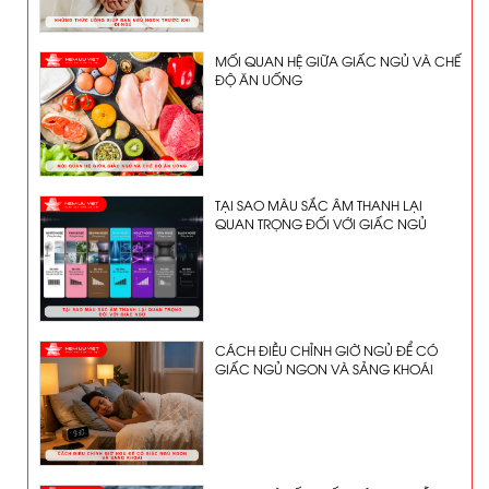
MỐI QUAN HỆ GIỮA GIẤC NGỦ VÀ CHẾ
ĐỘ ĂN UỐNG
TẠI SAO MÀU SẮC ÂM THANH LẠI
QUAN TRỌNG ĐỐI VỚI GIẤC NGỦ
CÁCH ĐIỀU CHỈNH GIỜ NGỦ ĐỂ CÓ
GIẤC NGỦ NGON VÀ SẢNG KHOÁI