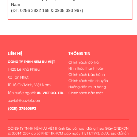
Nam
(ĐT: 0256 3822 168 & 0935 393 967)
LIÊN HỆ
THÔNG TIN
CÔNG TY TNHH NỆM ƯU VIỆT
Chính sách đổi trả
Hình thức thanh toán
1420 Lê Khả Phiêu,
Chính sách bảo hành
Xã Tân Nhựt,
Chính sách vận chuyển
TP.Hồ Chí Minh, Việt Nam.
Hướng dẫn mua hàng
Tên nước ngoài:
UU VIET CO. LTD.
Chính sách bảo mật
uuviet@uuviet.com
(
028) 37560893
CÔNG TY TNHH NỆM ƯU VIỆT thành lập và hoạt động theo Giấy CNĐKDN
số 0301412857 do Sở KHĐT TP.HCM cấp ngày 11/11/1993, được sửa đổi lần