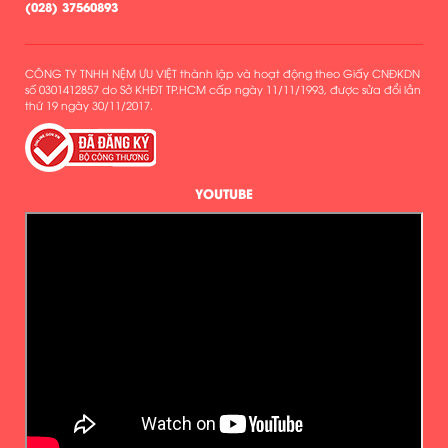
(
028) 37560893
CÔNG TY TNHH NỆM ƯU VIỆT thành lập và hoạt động theo Giấy CNĐKDN
số 0301412857 do Sở KHĐT TP.HCM cấp ngày 11/11/1993, được sửa đổi lần
thứ 19 ngày 30/11/2017.
YOUTUBE