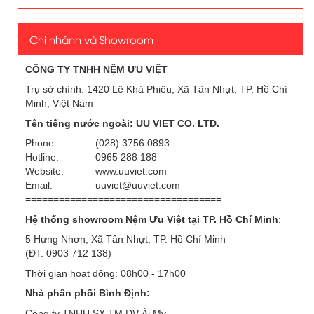
Chi nhánh và Showroom
CÔNG TY TNHH NỆM ƯU VIỆT
Trụ sở chính: 1420 Lê Khả Phiêu, Xã Tân Nhựt, TP. Hồ Chí
Minh, Việt Nam
Tên tiếng nước ngoài: UU VIET CO. LTD.
Phone:
(028) 3756 0893
Hotline:
0965 288 188
Website:
www.uuviet.com
Email:
uuviet@uuviet.com
===================================
Hệ thống showroom Nệm Ưu Việt tại TP. Hồ Chí Minh
:
5 Hưng Nhơn, Xã Tân Nhựt, TP. Hồ Chí Minh
(ĐT: 0903 712 138)
Thời gian hoạt động: 08h00 - 17h00
Nhà phân phối Bình Định:
Công ty TNHH SX TM DV Ái My