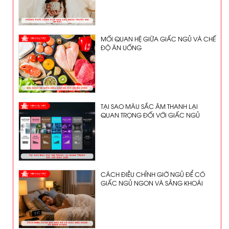
MỐI QUAN HỆ GIỮA GIẤC NGỦ VÀ CHẾ
ĐỘ ĂN UỐNG
TẠI SAO MÀU SẮC ÂM THANH LẠI
QUAN TRỌNG ĐỐI VỚI GIẤC NGỦ
CÁCH ĐIỀU CHỈNH GIỜ NGỦ ĐỂ CÓ
GIẤC NGỦ NGON VÀ SẢNG KHOÁI