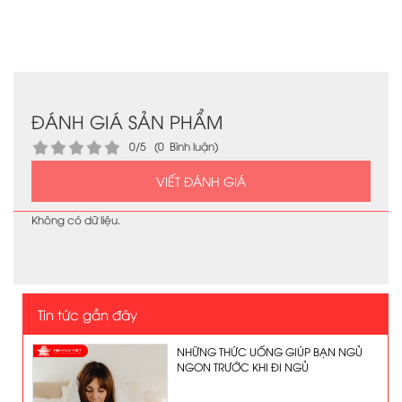
ĐÁNH GIÁ SẢN PHẨM
0/5 (0 Bình luận)
VIẾT ĐÁNH GIÁ
Không có dữ liệu.
Tin tức gần đây
NHỮNG THỨC UỐNG GIÚP BẠN NGỦ
NGON TRƯỚC KHI ĐI NGỦ