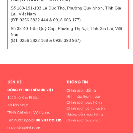
Số 189-191-193 Lê Đức Thọ, Phường Quy Nhơn, Tỉnh Gia
Lai, Việt Nam
(ĐT: 0256 3822 444 & 0918 606 177)
Số 38-40 Trần Quý Cáp, Phường Thị Nại, Tỉnh Gia Lai, Việt
Nam
(ĐT: 0256 3822 168 & 0935 393 967)
LIÊN HỆ
THÔNG TIN
CÔNG TY TNHH NỆM ƯU VIỆT
Chính sách đổi trả
Hình thức thanh toán
1420 Lê Khả Phiêu,
Chính sách bảo hành
Xã Tân Nhựt,
Chính sách vận chuyển
TP.Hồ Chí Minh, Việt Nam.
Hướng dẫn mua hàng
Tên nước ngoài:
UU VIET CO. LTD.
Chính sách bảo mật
uuviet@uuviet.com