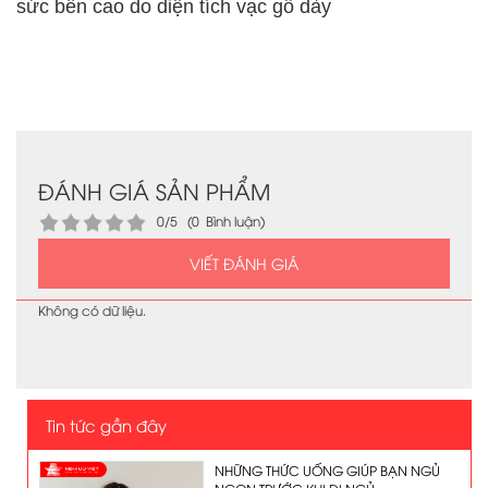
sức bền cao do diện tích vạc gỗ dày
ĐÁNH GIÁ SẢN PHẨM
0/5 (0 Bình luận)
VIẾT ĐÁNH GIÁ
Không có dữ liệu.
Tin tức gần đây
NHỮNG THỨC UỐNG GIÚP BẠN NGỦ