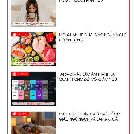
NGON TRƯỚC KHI ĐI NGỦ
MỐI QUAN HỆ GIỮA GIẤC NGỦ VÀ CHẾ
ĐỘ ĂN UỐNG
TẠI SAO MÀU SẮC ÂM THANH LẠI
QUAN TRỌNG ĐỐI VỚI GIẤC NGỦ
CÁCH ĐIỀU CHỈNH GIỜ NGỦ ĐỂ CÓ
GIẤC NGỦ NGON VÀ SẢNG KHOÁI