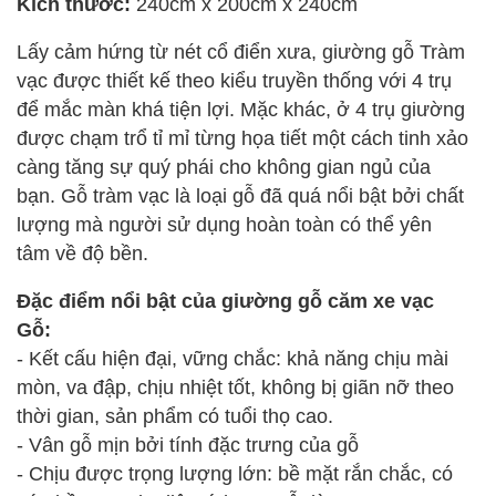
Kích thước:
240cm x 200cm x 240cm
Lấy cảm hứng từ nét cổ điển xưa, giường gỗ Tràm
vạc được thiết kế theo kiểu truyền thống với 4 trụ
để mắc màn khá tiện lợi. Mặc khác, ở 4 trụ giường
được chạm trổ tỉ mỉ từng họa tiết một cách tinh xảo
càng tăng sự quý phái cho không gian ngủ của
bạn. Gỗ tràm vạc là loại gỗ đã quá nổi bật bởi chất
lượng mà người sử dụng hoàn toàn có thể yên
tâm về độ bền.
Đặc điểm nổi bật của giường gỗ căm xe vạc
Gỗ:
- Kết cấu hiện đại, vững chắc: khả năng chịu mài
mòn, va đập, chịu nhiệt tốt, không bị giãn nỡ theo
thời gian, sản phẩm có tuổi thọ cao.
- Vân gỗ mịn bởi tính đặc trưng của gỗ
- Chịu được trọng lượng lớn: bề mặt rắn chắc, có