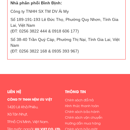
Nhà phân phối Bình Định:
Công ty TNHH SX TM DV Ái My
Số 189-191-193 Lê Đức Thọ, Phường Quy Nhơn, Tỉnh Gia
Lai, Việt Nam
(ĐT: 0256 3822 444 & 0918 606 177)
Số 38-40 Trần Quý Cáp, Phường Thị Nại, Tỉnh Gia Lai, Việt
Nam
(ĐT: 0256 3822 168 & 0935 393 967)
LIÊN HỆ
THÔNG TIN
CÔNG TY TNHH NỆM ƯU VIỆT
Chính sách đổi trả
Hình thức thanh toán
1420 Lê Khả Phiêu,
Chính sách bảo hành
Xã Tân Nhựt,
Chính sách vận chuyển
TP.Hồ Chí Minh, Việt Nam.
Hướng dẫn mua hàng
Tên nước ngoài:
UU VIET CO. LTD.
Chính sách bảo mật