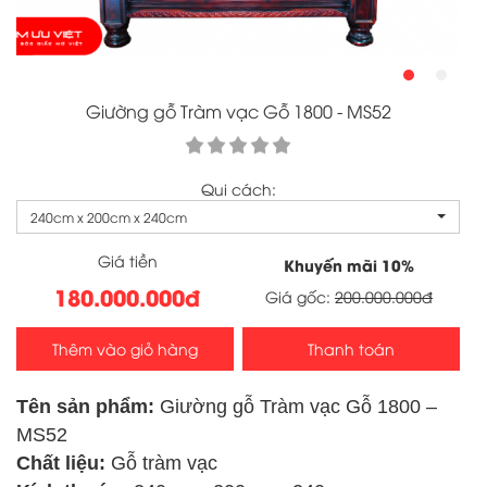
Giường gỗ Tràm vạc Gỗ 1800 - MS52
Qui cách:
240cm x 200cm x 240cm
Giá tiền
Khuyến mãi
10
%
180.000.000đ
Giá gốc:
200.000.000đ
Thêm vào giỏ hàng
Thanh toán
Tên sản phẩm:
Giường gỗ Tràm vạc Gỗ 1800 –
MS52
Chất liệu:
Gỗ tràm vạc