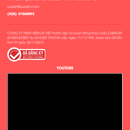
uuviet@uuviet.com
(
028) 37560893
CÔNG TY TNHH NỆM ƯU VIỆT thành lập và hoạt động theo Giấy CNĐKDN
số 0301412857 do Sở KHĐT TP.HCM cấp ngày 11/11/1993, được sửa đổi lần
thứ 19 ngày 30/11/2017.
YOUTUBE