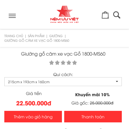
Toggle
navigation
TRANG CHỦ
SẢN PHẨM
GIƯỜNG
GIƯỜNG GỖ CĂM XE VẠC GỖ 1800-MS60
Giường gỗ căm xe vạc Gỗ 1800-MS60
Qui cách:
215cm x 193cm x 160cm
Giá tiền
Khuyến mãi
10
%
22.500.000đ
Giá gốc:
25.000.000đ
Thêm vào giỏ hàng
Thanh toán