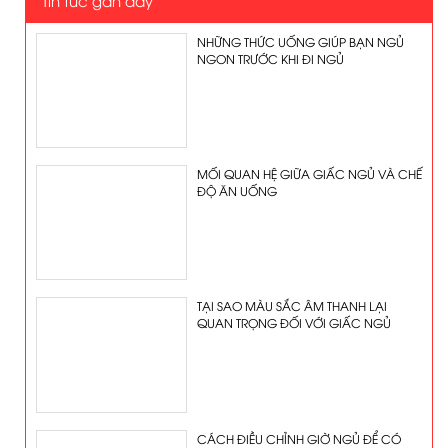
Tin tức gần đây
NHỮNG THỨC UỐNG GIÚP BẠN NGỦ
NGON TRƯỚC KHI ĐI NGỦ
MỐI QUAN HỆ GIỮA GIẤC NGỦ VÀ CHẾ
ĐỘ ĂN UỐNG
TẠI SAO MÀU SẮC ÂM THANH LẠI
QUAN TRỌNG ĐỐI VỚI GIẤC NGỦ
CÁCH ĐIỀU CHỈNH GIỜ NGỦ ĐỂ CÓ