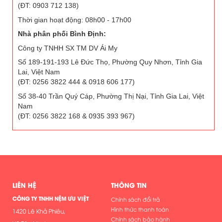
(ĐT: 0903 712 138)
Thời gian hoạt động: 08h00 - 17h00
Nhà phân phối Bình Định:
Công ty TNHH SX TM DV Ái My
Số 189-191-193 Lê Đức Thọ, Phường Quy Nhơn, Tỉnh Gia
Lai, Việt Nam
(ĐT: 0256 3822 444 & 0918 606 177)
Số 38-40 Trần Quý Cáp, Phường Thị Nại, Tỉnh Gia Lai, Việt
Nam
(ĐT: 0256 3822 168 & 0935 393 967)
LIÊN HỆ
THÔNG TIN
CÔNG TY TNHH NỆM ƯU VIỆT
Chính sách đổi trả
Hình thức thanh toán
1420 Lê Khả Phiêu,
Chính sách bảo hành