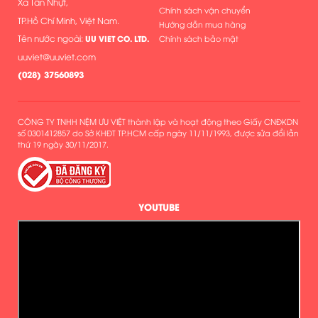
Xã Tân Nhựt,
Chính sách vận chuyển
TP.Hồ Chí Minh, Việt Nam.
Hướng dẫn mua hàng
Tên nước ngoài:
UU VIET CO. LTD.
Chính sách bảo mật
uuviet@uuviet.com
(
028) 37560893
CÔNG TY TNHH NỆM ƯU VIỆT thành lập và hoạt động theo Giấy CNĐKDN
số 0301412857 do Sở KHĐT TP.HCM cấp ngày 11/11/1993, được sửa đổi lần
thứ 19 ngày 30/11/2017.
YOUTUBE