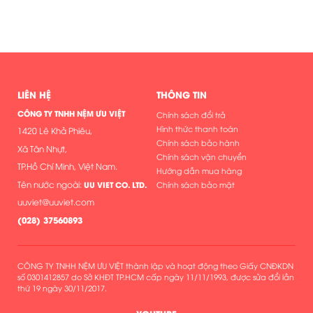
LIÊN HỆ
THÔNG TIN
CÔNG TY TNHH NỆM ƯU VIỆT
Chính sách đổi trả
Hình thức thanh toán
1420 Lê Khả Phiêu,
Chính sách bảo hành
Xã Tân Nhựt,
Chính sách vận chuyển
TP.Hồ Chí Minh, Việt Nam.
Hướng dẫn mua hàng
Tên nước ngoài:
UU VIET CO. LTD.
Chính sách bảo mật
uuviet@uuviet.com
(
028) 37560893
CÔNG TY TNHH NỆM ƯU VIỆT thành lập và hoạt động theo Giấy CNĐKDN
số 0301412857 do Sở KHĐT TP.HCM cấp ngày 11/11/1993, được sửa đổi lần
thứ 19 ngày 30/11/2017.