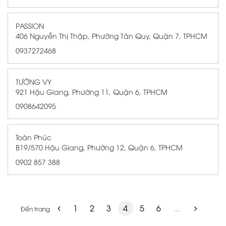
PASSION
406 Nguyễn Thị Thập, Phường Tân Quy, Quận 7, TPHCM
0937272468
TƯỜNG VY
921 Hậu Giang, Phường 11, Quận 6, TPHCM
0908642095
Toàn Phúc
B19/570 Hậu Giang, Phường 12, Quận 6, TPHCM
0902 857 388
1
2
3
4
5
6
Đến trang
...