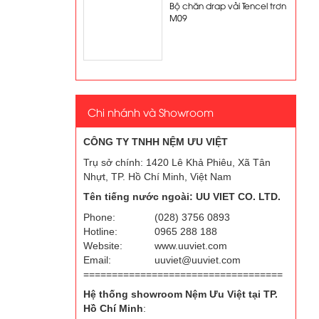
Bộ chăn drap vải Tencel trơn
M09
Chi nhánh và Showroom
CÔNG TY TNHH NỆM ƯU VIỆT
Trụ sở chính: 1420 Lê Khả Phiêu, Xã Tân
Nhựt, TP. Hồ Chí Minh, Việt Nam
Tên tiếng nước ngoài: UU VIET CO. LTD.
Phone:
(028) 3756 0893
Hotline:
0965 288 188
Website:
www.uuviet.com
Email:
uuviet@uuviet.com
===================================
Hệ thống showroom Nệm Ưu Việt tại TP.
Hồ Chí Minh
: