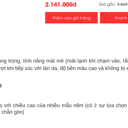
2.141.000đ
Giá gốc:
3.569
Thêm vào giỏ hàng
Thanh
ng trọng, tính năng mát mẻ (mát lạnh khi chạm vào, rấ
 khi tiếp xúc với làn da, độ bền màu cao và không bị 
t
p với chiều cao của nhiều mẫu nệm (có 2 sự lựa chọn
 chằn gòn)