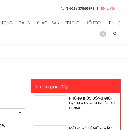
(84-28) 37560893
Tiếng Việt
 LƯỢNG
ĐẠI LÝ
KHÁCH SẠN
TIN TỨC
HỖ TRỢ
LIÊN HỆ
0
Tin tức gần đây
NHỮNG THỨC UỐNG GIÚP
BẠN NGỦ NGON TRƯỚC KHI
ĐI NGỦ
0
%
MỐI QUAN HỆ GIỮA GIẤC