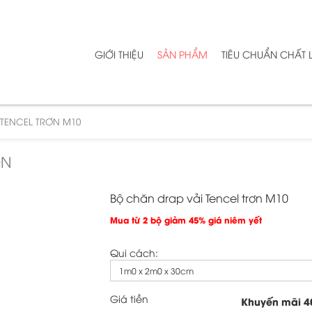
GIỚI THIỆU
SẢN PHẨM
TIÊU CHUẨN CHẤT
TENCEL TRƠN M10
ƠN
Bộ chăn drap vải Tencel trơn M10
Mua từ 2 bộ giảm 45% giá niêm yết
Qui cách:
1m0 x 2m0 x 30cm
Giá tiền
Khuyến mãi
4