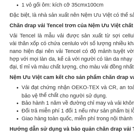
1 vỏ gối ôm:
kích cỡ
35cmx100cm
Đặc biệt, là nhà sản xuất nên Nệm Ưu Việt
có thể
sả
Chăn drap vải Tencel trơn của Nệm Ưu Việt
chất
Vải Tencel là
mẫu
vải được sản xuất từ sợi cellu
vài
thân xốp có chứa cenlulo với số lượng nhiều k
nano hiện đại
nên
vải Tencel có độ mảnh tuyệt vờ
hợp
với mọi làn da,
kể cả với
người có làn da nhạy
đại, tỉ mỉ và màu chất lượng, cho màu vải đồng nhất
Nệm Ưu Việt cam kết cho sản phẩm chăn drap vả
Vải đạt chứng nhận OEKO-TEX và CR, an toàn
thể chất
bảo vệ
cho người sử dụng.
Bảo hành 1 năm về đường chỉ may và vải không 
Đổi trả miễn phí 1 đổi 1
nếu như
sản phẩm bị lỗ
Giao hàng toàn quốc, miễn phí trong nội thành
Hướng dẫn
sử dụng và bảo quản chăn drap vải 