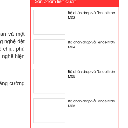
Sản phẩm liên quan
Bộ chăn drap vải Tencel trơn
M03
 đàn và
một
ng nghệ
dệt
Bộ chăn drap vải Tencel trơn
M04
ễ chịu,
phù
 nghệ hiện
Bộ chăn drap vải Tencel trơn
M05
tăng cường
Bộ chăn drap vải Tencel trơn
M06