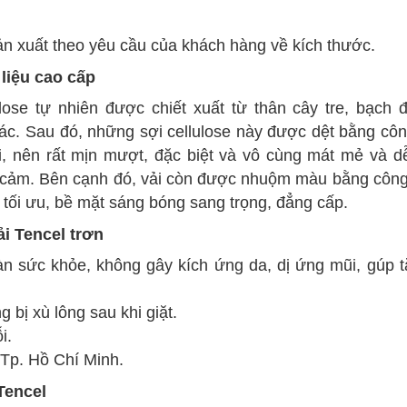
n xuất theo yêu cầu của khách hàng về kích thước.
 liệu
cao cấp
lose tự nhiên được chiết xuất từ thân cây tre, bạch
hác. Sau đó, những sợi cellulose này được dệt bằng
cô
i, nên rất mịn mượt, đặc biệt và vô cùng mát mẻ và d
 cảm. Bên cạnh đó, vải còn được nhuộm màu bằng công
 tối ưu, bề mặt sáng bóng sang trọng, đẳng cấp.
i Tencel trơn
 sức khỏe, không gây kích ứng da, dị ứng mũi, gúp 
bị xù lông sau khi giặt.
i.
 Tp. Hồ Chí Minh.
Tencel