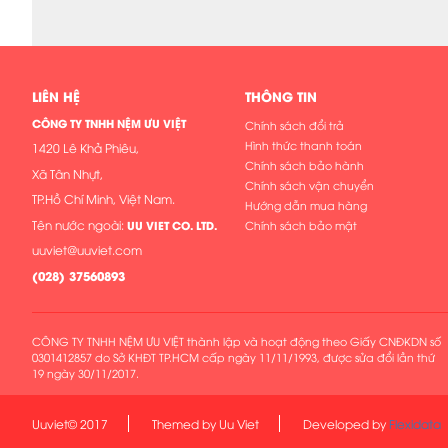
LIÊN HỆ
THÔNG TIN
CÔNG TY TNHH NỆM ƯU VIỆT
Chính sách đổi trả
Hình thức thanh toán
1420 Lê Khả Phiêu,
Chính sách bảo hành
Xã Tân Nhựt,
Chính sách vận chuyển
TP.Hồ Chí Minh, Việt Nam.
Hướng dẫn mua hàng
Tên nước ngoài:
UU VIET CO. LTD.
Chính sách bảo mật
uuviet@uuviet.com
(
028) 37560893
CÔNG TY TNHH NỆM ƯU VIỆT thành lập và hoạt động theo Giấy CNĐKDN số
0301412857 do Sở KHĐT TP.HCM cấp ngày 11/11/1993, được sửa đổi lần thứ
19 ngày 30/11/2017.
Uuviet© 2017
Themed by Uu Viet
Developed by
Flexidata