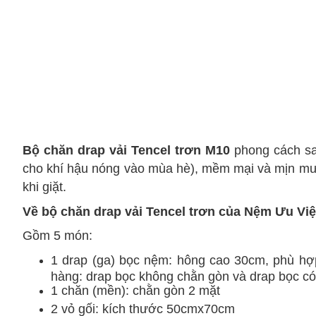
Bộ chăn drap vải Tencel trơn M10
phong cách sa
cho khí hậu nóng vào mùa hè), mềm mại và mịn mượt
khi giặt.
Về bộ chăn drap vải Tencel trơn của Nệm Ưu Việ
Gồm 5 món:
1 drap (ga) bọc nệm: hông cao 30cm, phù hợ
hàng: drap bọc không chằn gòn và drap bọc có
1 chăn (mền): chằn gòn 2 mặt
2 vỏ gối:
kích thước
50cmx70cm