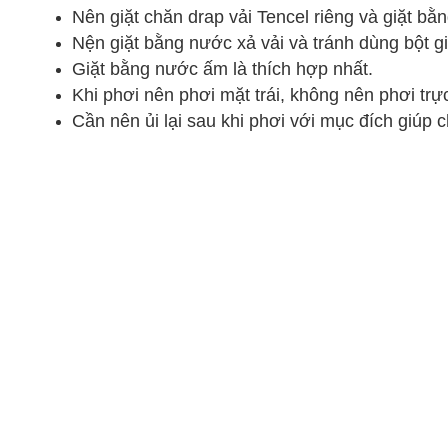
Nên
giặt chăn drap vải Tencel r
iêng
và giặt bằn
Nện giặt bằng nước xả vải và
tránh dùng
bột gi
Giặt bằng nước ấm là
thích hợp
nhất.
Khi phơi nên phơi mặt trái,
không nên
phơi trự
Cần nên ủi lại sau khi phơi
với mục đích
giúp c