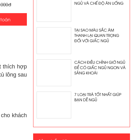
NGỦ VÀ CHẾ ĐỘ ĂN UỐNG
.000đ
 toán
TẠI SAO MÀU SẮC ÂM
THANH LẠI QUAN TRỌNG
ĐỐI VỚI GIẤC NGỦ
CÁCH ĐIỀU CHỈNH GIỜ NGỦ
t thích hợp
ĐỂ CÓ GIẤC NGỦ NGON VÀ
SẢNG KHOÁI
xù lông sau
7 LOẠI TRÀ TỐT NHẤT GIÚP
BẠN DỄ NGỦ
 cho khách