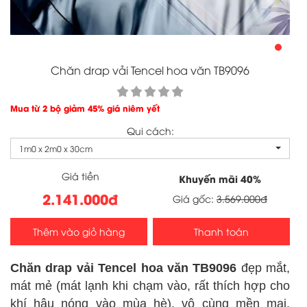
Chăn drap vải Tencel hoa văn TB9096
Mua từ 2 bộ giảm 45% giá niêm yết
Qui cách:
1m0 x 2m0 x 30cm
Giá tiền
Khuyến mãi
40
%
2.141.000đ
Giá gốc:
3.569.000đ
Thêm vào giỏ hàng
Thanh toán
Chăn drap vải Tencel hoa văn TB9096
đẹp mắt,
mát mẻ (mát lạnh khi chạm vào, rất thích hợp cho
khí hậu nóng vào mùa hè), vô cùng mền mại,