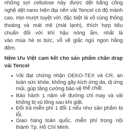
những sợi
cellulose
này được dệt bằng
công
nghệ
dệt nano hiện đại
nên
vải Tencel có độ mảnh
cao, mịn mượt tuyệt vời, đặc biệt là v
ô cùng
thông
thoáng và mát mẻ (mát lạnh),
thích hợp
tiêu
chuẩn
đối với
khí hậu nóng ẩm, nhất là
vào
mùa
hè oi bức, vỗ về giấc ngủ ngon hằng
đêm.
Nệm Ưu Việt cam kết cho sản phẩm chăn drap
vải Tencel
Vải đạt chứng nhận OEKO-TEX và CR, an
toàn sức khỏe, không gây kích ứng da, dị ứng
thể chất
mũi, gúp tăng cường bảo vệ
.
Bảo hành 1 năm về đường chỉ may và vải
không bị xù lông sau khi giặt.
Đổi trả miễn phí 1 đổi 1
nếu như
sản phẩm bị
lỗi.
Giao hàng toàn quốc, miễn phí trong nội
thành Tp. Hồ Chí Minh.