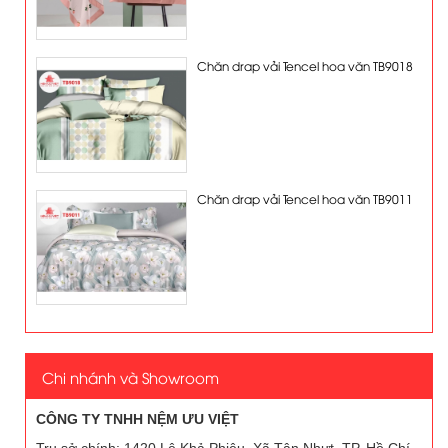
Chăn drap vải Tencel hoa văn TB9018
Chăn drap vải Tencel hoa văn TB9011
Chi nhánh và Showroom
CÔNG TY TNHH NỆM ƯU VIỆT
Trụ sở chính: 1420 Lê Khả Phiêu, Xã Tân Nhựt, TP. Hồ Chí