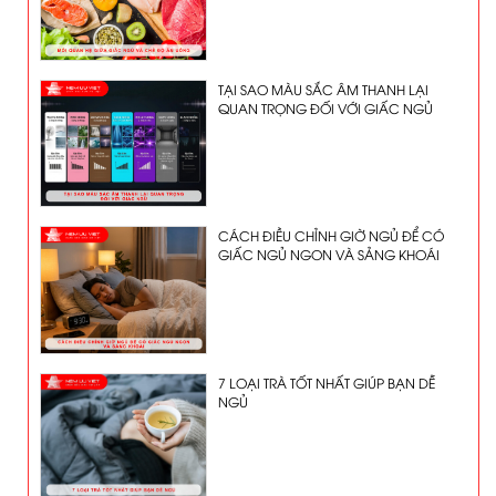
TẠI SAO MÀU SẮC ÂM THANH LẠI
QUAN TRỌNG ĐỐI VỚI GIẤC NGỦ
CÁCH ĐIỀU CHỈNH GIỜ NGỦ ĐỂ CÓ
GIẤC NGỦ NGON VÀ SẢNG KHOÁI
7 LOẠI TRÀ TỐT NHẤT GIÚP BẠN DỄ
NGỦ