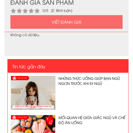
ĐÁNH GIÁ SẢN PHẨM
0/5 (0 Bình luận)
VIẾT ĐÁNH GIÁ
Không có dữ liệu.
Tin tức gần đây
NHỮNG THỨC UỐNG GIÚP BẠN NGỦ
NGON TRƯỚC KHI ĐI NGỦ
MỐI QUAN HỆ GIỮA GIẤC NGỦ VÀ CHẾ
ĐỘ ĂN UỐNG