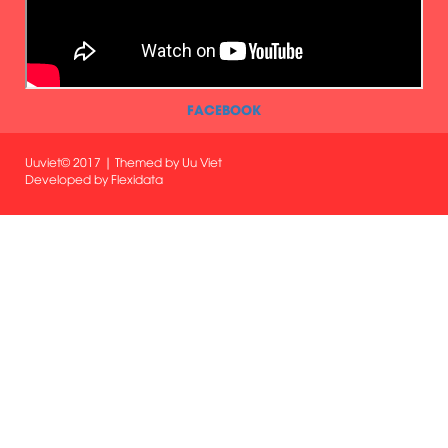
FACEBOOK
Uuviet© 2017 | Themed by Uu Viet
Developed by
Flexidata