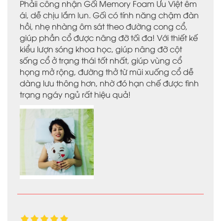
Phảii công nhận Gối Memory Foam Ưu Việt êm
ái, dễ chịu lắm lun. Gối có tính năng chậm đàn
hồi, nhẹ nhàng ôm sát theo đường cong cổ,
giúp phần cổ được nâng đỡ tối đa! Với thiết kế
kiểu lượn sóng khoa học, giúp nâng đỡ cột
sống cổ ở trạng thái tốt nhất, giúp vùng cổ
họng mở rộng, đường thở từ mũi xuống cổ dễ
dàng lưu thông hơn, nhờ đó hạn chế được tình
trạng ngáy ngủ rất hiệu quả!