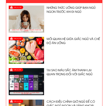
NHỮNG THỨC UỐNG GIÚP BẠN NGỦ
NGON TRƯỚC KHI ĐI NGỦ
MỐI QUAN HỆ GIỮA GIẤC NGỦ VÀ CHẾ
ĐỘ ĂN UỐNG
TẠI SAO MÀU SẮC ÂM THANH LẠI
QUAN TRỌNG ĐỐI VỚI GIẤC NGỦ
CÁCH ĐIỀU CHỈNH GIỜ NGỦ ĐỂ CÓ
GIẤC NGỦ NGON VÀ SẢNG KHOÁI