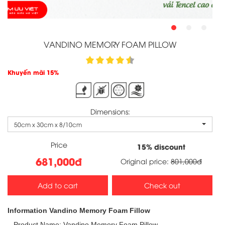
VANDINO MEMORY FOAM PILLOW
Khuyến mãi 15%
Dimensions:
50cm x 30cm x 8/10cm
Price
15
% discount
681,000đ
Original price:
801,000đ
Add to cart
Check out
Information Vandino Memory Foam Fillow
– Product Name: Vandino Memory Foam Pillow