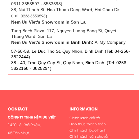
0511 3553597 - 3553598)
88, Nui Thanh St, Hoa Thuan Dong Ward, Hai Chau Dist
(Tel:
0236 3553598
)
Nem Uu Viet's Showroom in Son La
Tung Bach Plaza, 117, Nguyen Luong Bang St, Quyet
Thang Ward, Son La
Nem Uu Viet's Showroom in Binh Dinh:
Ai My Company
57-58-59, Le Duc Tho St, Quy Nhon, Binh Dinh (Tel: 84-256-
3822444)
38 - 40, Tran Quy Cap St, Quy Nhon, Binh Dinh (Tel: 0256
3822168 - 3825294)
CONTACT
INFORMATION
CÔNG TY TNHH NỆM ƯU VIỆT
Chính sách đổi trả
Hình thức thanh toán
1420 Lê Khả Phiêu,
Chính sách bảo hành
Xã Tân Nhựt,
Chính sách vận chuyển