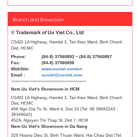
Branch and Showroom
© Trademark of Uu Viet Co., Ltd
C5/6D 1A Highway, Hamlet 3, Tan Kien Ward, Binh Chanh
Dist, HCMC
Phone:
(84-8) 37560893 ~ (84-8) 37560897
Fax:
(84-8) 37560898
WebSite:
www.uuviet.com/en
Email :
uuviet@uuviet.com
===================================
Nem Uu Viet's Showroom in HCM
C5/6D 1A Highway, Hamlet 3, Tan Kien Ward, Binh Chanh
Dist, HCMC​
466 Ngo Gia Tu St, Ward 4, Dist 10 (Tel: 08 39683243 -
38349642)
452A, Nguyen Thi Thap St,
Dist 7, HCM
Nem Uu Viet's Showroom in Da Nang
329 Hoang Dieu St, Binh Thuan Ward, Hai Chau Dist (Tel: