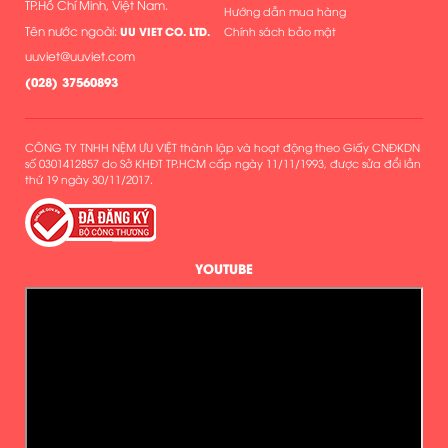
TP.Hồ Chí Minh, Việt Nam.
Hướng dẫn mua hàng
Tên nước ngoài:
UU VIET CO. LTD.
Chính sách bảo mật
uuviet@uuviet.com
(
028) 37560893
CÔNG TY TNHH NỆM ƯU VIỆT thành lập và hoạt động theo Giấy CNĐKDN
số 0301412857 do Sở KHĐT TP.HCM cấp ngày 11/11/1993, được sửa đổi lần
thứ 19 ngày 30/11/2017.
YOUTUBE