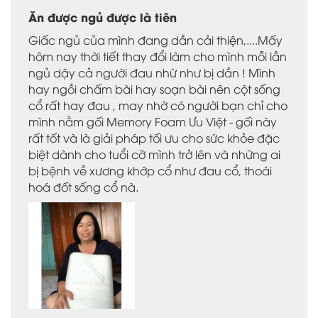
Ăn được ngủ được là tiên
Giấc ngủ của mình đang dần cải thiện,....Mấy
hôm nay thời tiết thay đổi làm cho mình mỗi lần
ngủ dậy cả người đau nhừ như bị dần ! Mình
hay ngồi chấm bài hay soạn bài nên cột sống
cổ rất hay đau , may nhờ có người bạn chỉ cho
mình nằm gối Memory Foam Ưu Việt - gối này
rất tốt và là giải pháp tối ưu cho sức khỏe đặc
biệt dành cho tuổi cỡ mình trở lên và những ai
bị bệnh về xương khớp cổ như đau cổ, thoái
hoá đốt sống cổ nà.